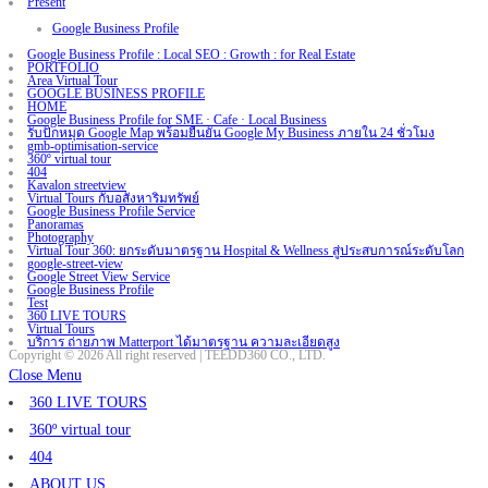
Present
Google Business Profile
Google Business Profile : Local SEO : Growth : for Real Estate
PORTFOLIO
Area Virtual Tour
GOOGLE BUSINESS PROFILE
HOME
Google Business Profile for SME · Cafe · Local Business
รับปักหมุด Google Map พร้อมยืนยัน Google My Business ภายใน 24 ชั่วโมง
gmb-optimisation-service
360º virtual tour
404
Kavalon streetview
Virtual Tours กับอสังหาริมทรัพย์
Google Business Profile Service
Panoramas
Photography
Virtual Tour 360: ยกระดับมาตรฐาน Hospital & Wellness สู่ประสบการณ์ระดับโลก
google-street-view
Google Street View Service
Google Business Profile
Test
360 LIVE TOURS
Virtual Tours
บริการ ถ่ายภาพ Matterport ได้มาตรฐาน ความละเอียดสูง
Copyright © 2026 All right reserved | TEEDD360 CO., LTD.
Close Menu
360 LIVE TOURS
360º virtual tour
404
ABOUT US