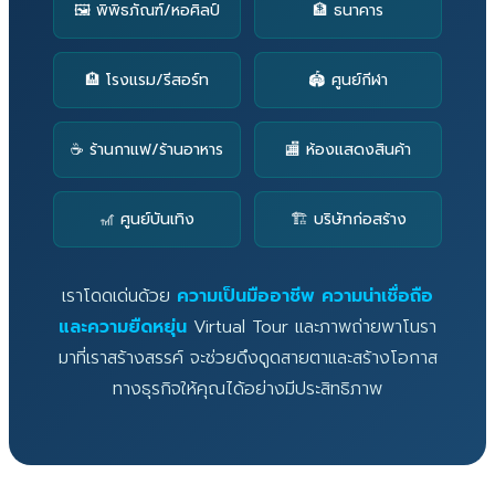
🖼️ พิพิธภัณฑ์/หอศิลป์
🏦 ธนาคาร
🏨 โรงแรม/รีสอร์ท
🏟️ ศูนย์กีฬา
☕ ร้านกาแฟ/ร้านอาหาร
🏬 ห้องแสดงสินค้า
🎢 ศูนย์บันเทิง
🏗️ บริษัทก่อสร้าง
เราโดดเด่นด้วย
ความเป็นมืออาชีพ ความน่าเชื่อถือ
และความยืดหยุ่น
Virtual Tour และภาพถ่ายพาโนรา
มาที่เราสร้างสรรค์ จะช่วยดึงดูดสายตาและสร้างโอกาส
ทางธุรกิจให้คุณได้อย่างมีประสิทธิภาพ