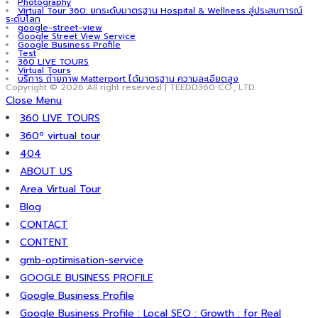
Photography
Virtual Tour 360: ยกระดับมาตรฐาน Hospital & Wellness สู่ประสบการณ์
ระดับโลก
google-street-view
Google Street View Service
Google Business Profile
Test
360 LIVE TOURS
Virtual Tours
บริการ ถ่ายภาพ Matterport ได้มาตรฐาน ความละเอียดสูง
Copyright © 2026 All right reserved | TEEDD360 CO., LTD.
Close Menu
360 LIVE TOURS
360º virtual tour
404
ABOUT US
Area Virtual Tour
Blog
CONTACT
CONTENT
gmb-optimisation-service
GOOGLE BUSINESS PROFILE
Google Business Profile
Google Business Profile : Local SEO : Growth : for Real