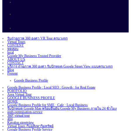
รับถ่ายภาพ 360 องศา VR Tour ครบวงจร
Virtual Tours
CONTENT
ทดสอบ
local
Google My Business Trusted Provider
ABOUT US
CONTACT
บริการ ถ่ายภาพ 360 องศา รับปักหมุด Google Street View แบบครบวงจร
Blog
Present
Google Business Profile
Google Business Profile : Local SEO : Growth : for Real Estate
PORTFOLIO
Area Virtual Tour
GOOGLE BUSINESS PROFILE
HOME
Google Business Profile for SME · Cafe · Local Business
รับปักหมุด Google Map พร้อมยืนยัน Google My Business ภายใน 24 ชั่วโมง
gmb-optimisation-service
360º virtual tour
404
Kavalon streetview
Virtual Tours กับอสังหาริมทรัพย์
Google Business Profile Service