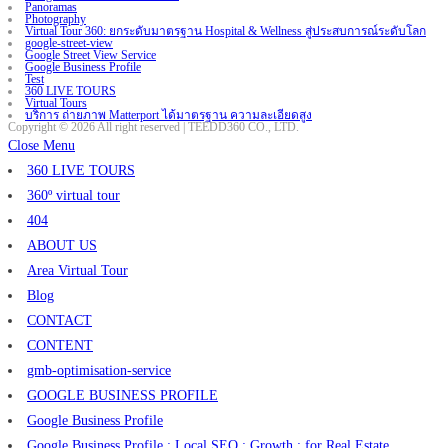
Panoramas
Photography
Virtual Tour 360: ยกระดับมาตรฐาน Hospital & Wellness สู่ประสบการณ์ระดับโลก
google-street-view
Google Street View Service
Google Business Profile
Test
360 LIVE TOURS
Virtual Tours
บริการ ถ่ายภาพ Matterport ได้มาตรฐาน ความละเอียดสูง
Copyright © 2026 All right reserved | TEEDD360 CO., LTD.
Close Menu
360 LIVE TOURS
360º virtual tour
404
ABOUT US
Area Virtual Tour
Blog
CONTACT
CONTENT
gmb-optimisation-service
GOOGLE BUSINESS PROFILE
Google Business Profile
Google Business Profile : Local SEO : Growth : for Real Estate