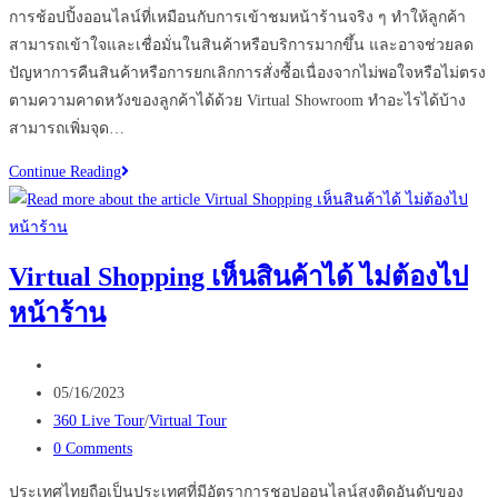
การช้อปปิ้งออนไลน์ที่เหมือนกับการเข้าชมหน้าร้านจริง ๆ ทำให้ลูกค้า
สามารถเข้าใจและเชื่อมั่นในสินค้าหรือบริการมากขึ้น และอาจช่วยลด
ปัญหาการคืนสินค้าหรือการยกเลิกการสั่งซื้อเนื่องจากไม่พอใจหรือไม่ตรง
ตามความคาดหวังของลูกค้าได้ด้วย Virtual Showroom ทำอะไรได้บ้าง
สามารถเพิ่มจุด…
ประโยชน์
Continue Reading
ของ
VR
Virtual
Virtual Shopping เห็นสินค้าได้ ไม่ต้องไป
Showroom
หน้าร้าน
ทำ
อย่างไร
Post
ให้
author:
Post
ปัง
05/16/2023
published:
Post
360 Live Tour
/
Virtual Tour
category:
Post
0 Comments
comments:
ประเทศไทยถือเป็นประเทศที่มีอัตราการชอปออนไลน์สูงติดอันดับของ