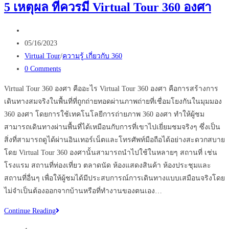
5 เหตุผล ที่ควรมี Virtual Tour 360 องศา
ง่ายๆ
เพียง
Post
แค่
author:
Post
05/16/2023
ใช้
published:
Post
Virtual Tour
/
ความรู้ เกี่ยวกับ 360
Virtual
category:
Post
0 Comments
tour
comments:
ใน
Virtual Tour 360 องศา คืออะไร Virtual Tour 360 องศา คือการสร้างการ
ธุรกิจ
เดินทางสมจริงในพื้นที่ที่ถูกถ่ายทอดผ่านภาพถ่ายที่เชื่อมโยงกันในมุมมอง
ของ
360 องศา โดยการใช้เทคโนโลยีการถ่ายภาพ 360 องศา ทำให้ผู้ชม
คุณ
สามารถเดินทางผ่านพื้นที่ได้เหมือนกับการที่เขาไปเยี่ยมชมจริงๆ ซึ่งเป็น
สิ่งที่สามารถดูได้ผ่านอินเทอร์เน็ตและโทรศัพท์มือถือได้อย่างสะดวกสบาย
โดย Virtual Tour 360 องศานั้นสามารถนำไปใช้ในหลายๆ สถานที่ เช่น
โรงแรม สถานที่ท่องเที่ยว ตลาดนัด ห้องแสดงสินค้า ห้องประชุมและ
สถานที่อื่นๆ เพื่อให้ผู้ชมได้มีประสบการณ์การเดินทางแบบเสมือนจริงโดย
ไม่จำเป็นต้องออกจากบ้านหรือที่ทำงานของตนเอง…
5
Continue Reading
เหตุผล