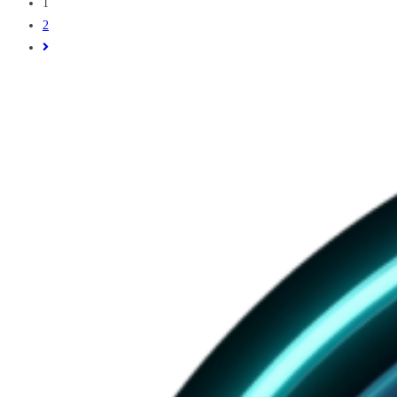
1
ที่
2
ควร
Go
มี
to
Virtual
the
Tour
next
360
page
องศา