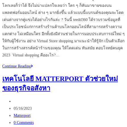
โลกเลยก็ว่าได้ จึงไม่น่าแปลกใจเลยว่า ใคร ๆ ก็หันมาขายของบน
แพลตฟอร์มออนไลน์ ต่าง ๆ มากยิ่งขึ้น แล้วแบบนี้แบรนด์ของคุณจะโดด
เด่นต่างจากคู่แข่งได้อย่างไรกันล่ะ ? วันนี้ teedd360 ได้รวบรวมข้อมูลที่
เป็นประโยชน์แก่การสร้างร้านค้าบนโลกออนไลน์ที่สามารถสร้างความ
แตกต่าง ไม่เหมือนใคร อีกทั้งยังมีส่วนช่วยในการมอบประสบการณ์ใหม่ ๆ
ให้กับผู้ใช้งาน อย่าง Virtual Store shopping มาแนะนำให้รู้จัก เป็นตัวเลือก
ในการสร้างสรรค์หน้าร้านของคุณ ให้โดดเด่น ทันสมัย ตอบโจทย์คนยุค
2023 Virtual shopping คืออะไร?…
Virtual
Continue Reading
Shopping
เทคโนโลยี MATTERPORT ตัวช่วยใหม่
เห็น
ของธุรกิจอสังหา
สินค้า
ได้
Post
ไม่
author:
Post
ต้อง
05/16/2023
published:
Post
ไป
Matterport
category:
Post
หน้า
0 Comments