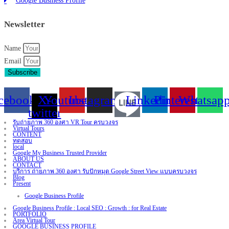
Google Business Profile
Newsletter
Name
Email
Subscribe
cebook
X-
Youtube
Instagram
Linkedin
Pinterest
Whatsap
twitter
รับถ่ายภาพ 360 องศา VR Tour ครบวงจร
Virtual Tours
CONTENT
ทดสอบ
local
Google My Business Trusted Provider
ABOUT US
CONTACT
บริการ ถ่ายภาพ 360 องศา รับปักหมุด Google Street View แบบครบวงจร
Blog
Present
Google Business Profile
Google Business Profile : Local SEO : Growth : for Real Estate
PORTFOLIO
Area Virtual Tour
GOOGLE BUSINESS PROFILE