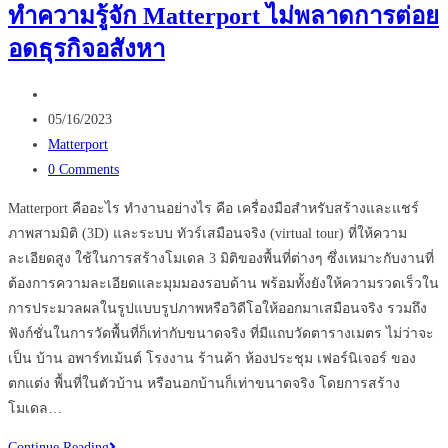
ทำความรู้จัก Matterport ไม่พลาดการต่อย
ท่อง
อดธุรกิจอสังหา
เที่ยว…
ด้วย
Post
การ
author:
Post
ใช้
05/16/2023
published:
Post
Virtual
Matterport
category:
Post
Tour
0 Comments
comments:
?
Matterport คืออะไร ทำงานอย่างไร คือ เครื่องมือสำหรับสร้างและแชร์
ภาพสามมิติ (3D) และระบบ ทัวร์เสมือนจริง (virtual tour) ที่ให้ความ
ละเอียดสูง ใช้ในการสร้างโมเดล 3 มิติของพื้นที่ต่างๆ ซึ่งเหมาะกับงานที่
ต้องการความละเอียดและมุมมองรอบด้าน พร้อมทั้งยังให้ความรวดเร็วใน
การประมวลผลในรูปแบบรูปภาพหรือวิดีโอให้ออกมาเสมือนจริง รวมถึง
ฟังก์ชั่นในการวัดพื้นที่ก็เท่ากับขนาดจริง ที่มีแถบวัดตารางเมตร ไม่ว่าจะ
เป็น บ้าน อพาร์ทเม้นต์ โรงงาน ร้านค้า ห้องประชุม เฟอร์นิเจอร์ ของ
ตกแต่ง พื้นที่ในตัวบ้าน หรือนอกบ้านก็เท่าขนาดจริง โดยการสร้าง
โมเดล…
ทำความ
Continue Reading