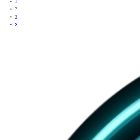
to
1
อนาคต
the
2
ธุรกิจ
previous
3
ของ
page
Go
คุณ
to
ได้
the
หรือ
next
ไม่
page