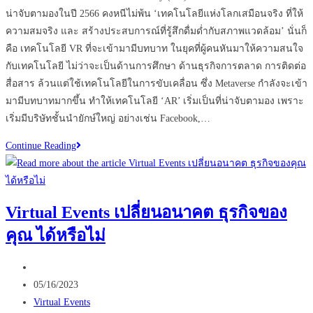
บ้าง
น่าจับตามองในปี 2566 คงหนีไม่พ้น ‘เทคโนโลยีแห่งโลกเสมือนจริง ที่ให้
ความสมจริง และ สร้างประสบการณ์ที่รู้สึกดื่มด่ำกับสภาพแวดล้อม’ นั่นก็
คือ เทคโนโลยี VR ที่จะเข้ามามีบทบาท ในยุคที่ผู้คนหันมาให้ความสนใจ
กับเทคโนโลยี ไม่ว่าจะเป็นด้านการศึกษา ด้านธุรกิจการตลาด การติดต่อ
สื่อสาร ล้วนแต่ใช้เทคโนโลยีในการขับเคลื่อน ซึ่ง Metaverse กำลังจะเข้า
มามีบทบาทมากขึ้น ทำให้เทคโนโลยี ‘AR’ เริ่มเป็นที่น่าจับตามอง เพราะ
เริ่มมีบริษัทชั้นนำยักษ์ใหญ่ อย่างเช่น Facebook,…
รีวิว
Continue Reading
ธุรกิจ
ยอด
ฮิต
Virtual Events เปลี่ยนอนาคต ธุรกิจของ
ที่
คุณ ได้หรือไม่
ใช้
VR
Post
360
author:
Post
ช่วย
05/16/2023
published:
Post
ให้
Virtual Events