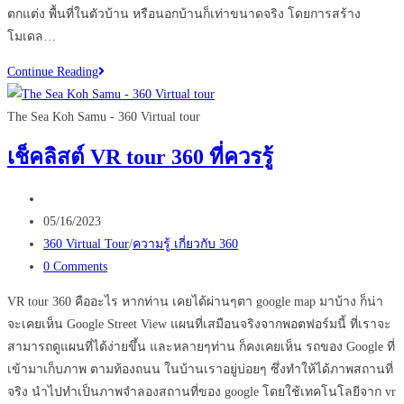
ตกแต่ง พื้นที่ในตัวบ้าน หรือนอกบ้านก็เท่าขนาดจริง โดยการสร้าง
โมเดล…
ทำความ
Continue Reading
รู้จัก
Matterport
The Sea Koh Samu - 360 Virtual tour
ไม่
เช็คลิสต์ VR tour 360 ที่ควรรู้
พลาด
การ
Post
ต่อย
author:
Post
05/16/2023
อด
published:
Post
360 Virtual Tour
/
ความรู้ เกี่ยวกับ 360
ธุรกิจ
category:
Post
0 Comments
อสัง
comments:
หา
VR tour 360 คืออะไร หากท่าน เคยได้ผ่านๆตา google map มาบ้าง ก็น่า
จะเคยเห็น Google Street View แผนที่เสมือนจริงจากพอตฟอร์มนี้ ที่เราจะ
สามารถดูแผนที่ได้ง่ายขึ้น และหลายๆท่าน ก็คงเคยเห็น รถของ Google ที่
เข้ามาเก็บภาพ ตามท้องถนน ในบ้านเราอยู่บ่อยๆ ซึ่งทำให้ได้ภาพสถานที่
จริง นำไปทำเป็นภาพจำลองสถานที่ของ google โดยใช้เทคโนโลยีจาก vr