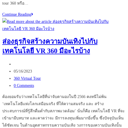
tour 360 หรือ…
เช็ค
Continue Reading
ลิ
สต์
VR
ส่องธุรกิจสร้างความบันเทิงไปกับ
tour
เทคโนโลยี VR 360 มีอะไรบ้าง
360
ที่
Post
ควร
author:
Post
รู้
05/16/2023
published:
Post
360 Virtual Tour
category:
Post
0 Comments
comments:
ต้องยอมรับว่าเทคโนโลยีที่น่าจับตามองในปี 2566 คงหนีไม่พ้น
‘เทคโนโลยีแห่งโลกเสมือนจริง ที่ให้ความสมจริง และ สร้าง
ประสบการณ์ที่รู้สึกดื่มด่ำกับสภาพแวดล้อม’ นั่นก็คือ เทคโนโลยี VR ที่จะ
เข้ามามีบทบาท และคาดว่าจะ มีการลงทุนเพิ่มมากยิ่งขึ้น ซึ่งปัจจุบันเห็น
ได้ชัดเจน ในด้านอุตสาหกรรมความบันเทิง วงการของความบันเทิงนั้น