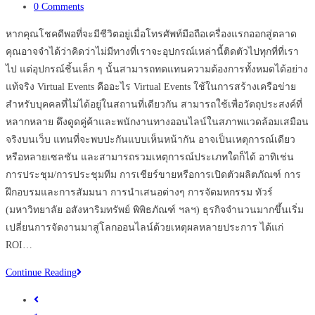
category:
Post
ลูกค้า
0 Comments
comments:
เข้า
หากคุณโชคดีพอที่จะมีชีวิตอยู่เมื่อโทรศัพท์มือถือเครื่องแรกออกสู่ตลาด
ถึง
คุณอาจจำได้ว่าคิดว่าไม่มีทางที่เราจะอุปกรณ์เหล่านี้ติดตัวไปทุกที่ที่เรา
มาก
ไป แต่อุปกรณ์ชิ้นเล็ก ๆ นั้นสามารถทดแทนความต้องการทั้งหมดได้อย่าง
ที่สุด
แท้จริง Virtual Events คืออะไร Virtual Events ใช้ในการสร้างเครือข่าย
สำหรับบุคคลที่ไม่ได้อยู่ในสถานที่เดียวกัน สามารถใช้เพื่อวัตถุประสงค์ที่
หลากหลาย ดึงดูดคู่ค้าและพนักงานทางออนไลน์ในสภาพแวดล้อมเสมือน
จริงบนเว็บ แทนที่จะพบปะกันแบบเห็นหน้ากัน อาจเป็นเหตุการณ์เดียว
หรือหลายเซลชัน และสามารถรวมเหตุการณ์ประเภทใดก็ได้ อาทิเช่น
การประชุม/การประชุมทีม การเชียร์ขายหรือการเปิดตัวผลิตภัณฑ์ การ
ฝึกอบรมและการสัมมนา การนำเสนอต่างๆ การจัดมหกรรม ทัวร์
(มหาวิทยาลัย อสังหาริมทรัพย์ พิพิธภัณฑ์ ฯลฯ) ธุรกิจจำนวนมากขึ้นเริ่ม
เปลี่ยนการจัดงานมาสู่โลกออนไลน์ด้วยเหตุผลหลายประการ ได้แก่
ROI…
Virtual
Continue Reading
Events
Go
เปลี่ยน