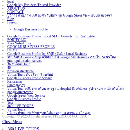
local
Google My Business Trusted Provider
ABOUT US
CONTACT
บริการ ถ่ายภาพ 360 องศา รับปักหมุด Google Street View แบบครบวงจร
Blog
Present
Google Business Profile
Google Business Profile : Local SEO : Growth : for Real Estate
PORTFOLIO
Area Virtual Tour
GOOGLE BUSINESS PROFILE
HOME
Google Business Profile for SME · Cafe · Local Business
รับปักหมุด Google Map พร้อมยืนยัน Google My Business ภายใน 24 ชั่วโมง
gmb-optimisation-service
360º virtual tour
404
Kavalon streetview
Virtual Tours กับอสังหาริมทรัพย์
Google Business Profile Service
Panoramas
Photography
Virtual Tour 360: ยกระดับมาตรฐาน Hospital & Wellness สู่ประสบการณ์ระดับโลก
google-street-view
Google Street View Service
Google Business Profile
Test
360 LIVE TOURS
Virtual Tours
บริการ ถ่ายภาพ Matterport ได้มาตรฐาน ความละเอียดสูง
Copyright © 2026 All right reserved | TEEDD360 CO., LTD.
Close Menu
360 LIVE TOURS