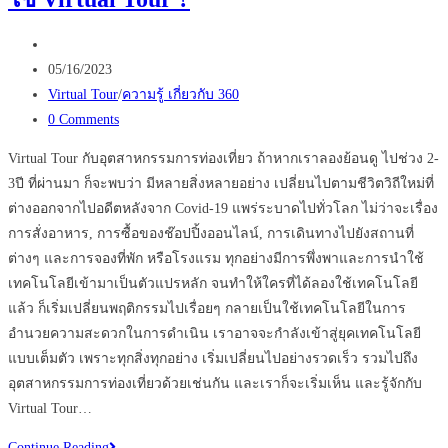
คน
Post
ทำ
author:
Post
ธุรกิจ
05/16/2023
published:
Post
ควร
Virtual Tour
/
ความรู้ เกี่ยวกับ 360
category:
Post
รู้
0 Comments
comments:
Virtual Tour กับอุตสาหกรรมการท่องเที่ยว ถ้าหากเราลองย้อนดู ไปช่วง 2-
3ปี ที่ผ่านมา ก็จะพบว่า มีหลายสิ่งหลายอย่าง เปลี่ยนไปตามชีวิตวิถีใหม่ที่
ต่างออกจากไปอดีตหลังจาก Covid-19 แพร่ระบาดไปทั่วโลก ไม่ว่าจะเรื่อง
การสั่งอาหาร, การซื้อของช๊อปปิ้งออนไลน์, การเดินทางไปยังสถานที่
ต่างๆ และการจองที่พัก หรือโรงแรม ทุกอย่างมีการพึ่งพาและการนำใช้
เทคโนโลยีเข้ามาเป็นตัวแปรหลัก จนทำให้ใครที่ได้ลองใช้เทคโนโลยี
แล้ว ก็เริ่มเปลี่ยนพฤติกรรมไปเรื่อยๆ กลายเป็นใช้เทคโนโลยีในการ
อำนวยความสะดวกในการดำเนิน เราอาจจะกำลังเข้าสู่ยุคเทคโนโลยี
แบบเต็มตัว เพราะทุกสิ่งทุกอย่าง เริ่มเปลี่ยนไปอย่างรวดเร็ว รวมไปถึง
อุตสาหกรรมการท่องเที่ยวด้วยเช่นกัน และเราก็จะเริ่มเห็น และรู้จักกับ
Virtual Tour…
ทำไม
Continue Reading