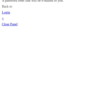
A password reset link will be e-mailed to you.
Back to
Login
×
Close Panel