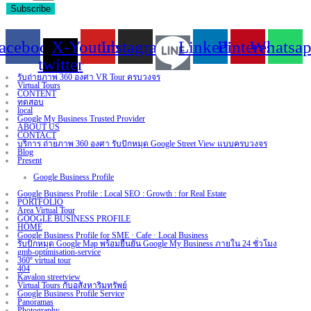
Subscribe
acebook
X-
Youtube
Instagram
Linkedin
Pinterest
Whatsa
twitter
รับถ่ายภาพ 360 องศา VR Tour ครบวงจร
Virtual Tours
CONTENT
ทดสอบ
local
Google My Business Trusted Provider
ABOUT US
CONTACT
บริการ ถ่ายภาพ 360 องศา รับปักหมุด Google Street View แบบครบวงจร
Blog
Present
Google Business Profile
Google Business Profile : Local SEO : Growth : for Real Estate
PORTFOLIO
Area Virtual Tour
GOOGLE BUSINESS PROFILE
HOME
Google Business Profile for SME · Cafe · Local Business
รับปักหมุด Google Map พร้อมยืนยัน Google My Business ภายใน 24 ชั่วโมง
gmb-optimisation-service
360º virtual tour
404
Kavalon streetview
Virtual Tours กับอสังหาริมทรัพย์
Google Business Profile Service
Panoramas
Photography