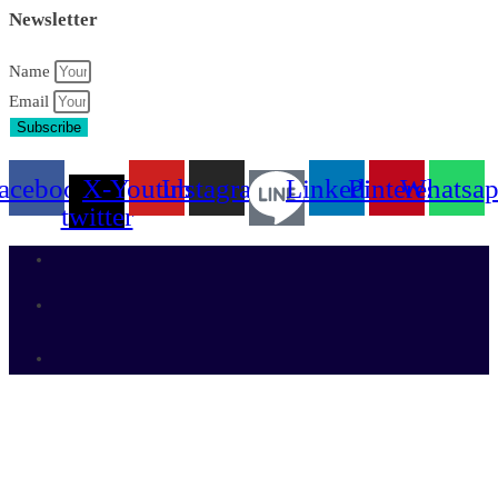
Newsletter
Name
Email
Subscribe
acebook
X-
Youtube
Instagram
Linkedin
Pinterest
Whatsa
twitter