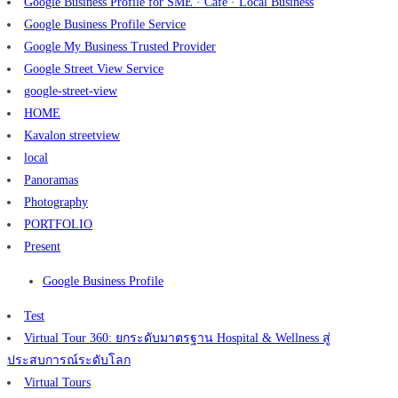
Google Business Profile for SME · Cafe · Local Business
Google Business Profile Service
Google My Business Trusted Provider
Google Street View Service
google-street-view
HOME
Kavalon streetview
local
Panoramas
Photography
PORTFOLIO
Present
Google Business Profile
Test
Virtual Tour 360: ยกระดับมาตรฐาน Hospital & Wellness สู่
ประสบการณ์ระดับโลก
Virtual Tours