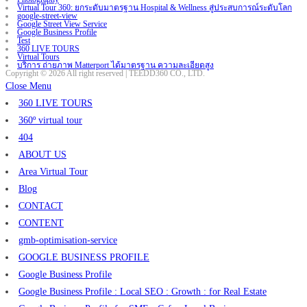
Virtual Tour 360: ยกระดับมาตรฐาน Hospital & Wellness สู่ประสบการณ์ระดับโลก
google-street-view
Google Street View Service
Google Business Profile
Test
360 LIVE TOURS
Virtual Tours
บริการ ถ่ายภาพ Matterport ได้มาตรฐาน ความละเอียดสูง
Copyright © 2026 All right reserved | TEEDD360 CO., LTD.
Close Menu
360 LIVE TOURS
360º virtual tour
404
ABOUT US
Area Virtual Tour
Blog
CONTACT
CONTENT
gmb-optimisation-service
GOOGLE BUSINESS PROFILE
Google Business Profile
Google Business Profile : Local SEO : Growth : for Real Estate