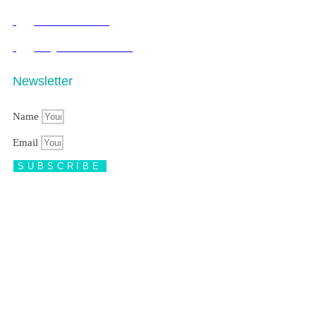
Drone VR & Photo
Google Business Profile
Newsletter
Name
Email
SUBSCRIBE