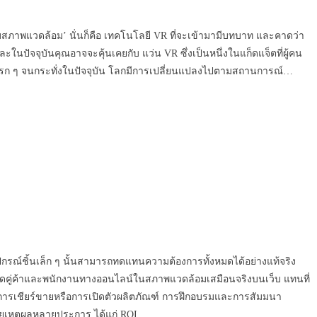
กับสภาพแวดล้อม’ นั่นก็คือ เทคโนโลยี VR ที่จะเข้ามามีบทบาท และคาดว่า
ในปัจจุบันคุณอาจจะคุ้นเคยกับ แว่น VR ซึ่งเป็นหนึ่งในแก็ดแจ็ตที่ผู้คน
ับแรก ๆ จนกระทั่งในปัจจุบัน โลกมีการเปลี่ยนแปลงไปตามสถานการณ์…
ต่อุปกรณ์ชิ้นเล็ก ๆ นั้นสามารถทดแทนความต้องการทั้งหมดได้อย่างแท้จริง
 ดึงดูดคู่ค้าและพนักงานทางออนไลน์ในสภาพแวดล้อมเสมือนจริงบนเว็บ แทนที่
การเชียร์ขายหรือการเปิดตัวผลิตภัณฑ์ การฝึกอบรมและการสัมมนา
ด้วยเหตุผลหลายประการ ได้แก่ ROI…