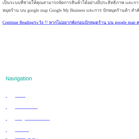
เป็นระบบที่ช่วยให้คุณสามารถจัดการสินค้าได้อย่างมีประสิทธิภาพ และกา
หมุดร้าน บน google map Google My Business และการ ปักหมุดร้านค้า สำคัญก
Continue Reading
ระวัง !! หากไม่อยากพังก่อนปักหมุดร้าน บน google map 
TEEDD360 CO., LTD.
Sangtawan Mansion Building, Room No. 1102, No. 20 Soi Ramkhamhaeng
Tel: 064 964 9552
Navigation
Home
Virtual Tours
Google Street View
Contact
Photography