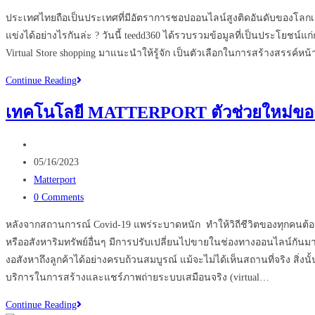
comments:
ประเทศไทยถือเป็นประเทศที่มีอัตราการชอปออนไลน์สูงติดอันดับของโลกเล
แข่งได้อย่างไรกันล่ะ ? วันนี้ teedd360 ได้รวบรวมข้อมูลที่เป็นประโยชน
Virtual Store shopping มาแนะนำให้รู้จัก เป็นตัวเลือกในการสร้างสรรค์ห
Virtual
Continue Reading
Shopping
เทคโนโลยี MATTERPORT ตัวช่วยใหม่ของ
เห็น
สินค้า
Post
ได้
author:
Post
05/16/2023
ไม่
published:
Post
Matterport
ต้อง
category:
Post
0 Comments
ไป
comments:
หน้า
หลังจากสถานการณ์ Covid-19 แพร่ระบาดหนัก ทำให้วิถีชีวิตของทุกคนต้องเป
ร้าน
หรืออสังหาริมทรัพย์อื่นๆ มีการปรับเปลี่ยนไปขายในช่องทางออนไลน์กันม
งอสังหาถึงลูกค้าได้อย่างครบถ้วนสมบูรณ์ แม้จะไม่ได้เห็นสถานที่จริง ส
บริการในการสร้างและแชร์ภาพถ่ายระบบเสมือนจริง (virtual…
เทคโนโลยี
Continue Reading