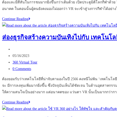
ต้องและมีสีสันในการชมมากยิ่งขึ้นกว่าเดิมด้วย เปิดประตูมิติโลกกีฬาด
อนาคต ในตอนนั้นผู้คนยังคงมองไม่ออกว่า VR จะเข้าสู่วงการกีฬาได้อย่า
ข้อดี
Continue Reading
–
ข้อ
ส่องธุรกิจสร้างความบันเทิงไปกับ เทคโนโลย
เสีย
หาก
Post
ใช้
author:
Post
05/16/2023
Virtual
published:
Post
360 Virtual Tour
Reality
category:
Post
0 Comments
กับ
comments:
การ
ต้องยอมรับว่าเทคโนโลยีที่น่าจับตามองในปี 2566 คงหนีไม่พ้น ‘เทคโนโลยี
พัฒนา
จะ มีการลงทุนเพิ่มมากยิ่งขึ้น ซึ่งปัจจุบันเห็นได้ชัดเจน ในด้านอุตสาหก
วงการ
ให้ความสนใจเป็นอย่างมาก แต่อนาคตของ แว่นตา VR นั้นเป็นมากกว่าการ
กีฬา
ส่อง
Continue Reading
ธุรกิจ
สร้าง