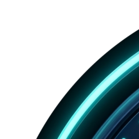
next
และ
page
สำคัญ
กับ
คน
Gen
Z
มาก
แค่
ไหน