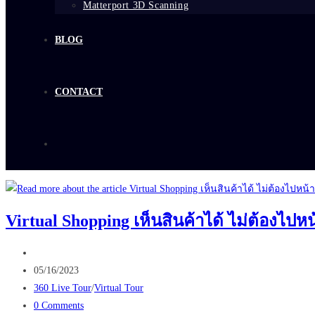
Matterport 3D Scanning
BLOG
CONTACT
Virtual Shopping เห็นสินค้าได้ ไม่ต้องไปหน
Post
author:
Post
05/16/2023
published:
Post
360 Live Tour
/
Virtual Tour
category:
Post
0 Comments