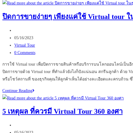
MATTERPORT
ตัว
ปิดการขายง่ายๆ เพียงแค่ใช้ Virtual tour 
ช่วย
ใหม่
Post
ของ
author:
Post
05/16/2023
ธุรกิจ
published:
Post
Virtual Tour
อสัง
category:
Post
0 Comments
หา
comments:
การใช้ Virtual tour เพื่อปิดการขายสินค้าหรือบริการบนโลกออนไลน์เป็นอีกว
ปิดการขายด้วย Virtual tour ที่ทำแล้วยังไงก็ปังแน่นอน สกรีนลูกค้า ด้วย
หรือโชว์สถานที่ ของธุรกิจคุณให้ลูกค้าเห็นได้อย่างละเอียดและครบถ้ว
ปิด
Continue Reading
การ
ขาย
5 เหตุผล ที่ควรมี Virtual Tour 360 องศา
ง่ายๆ
เพียง
Post
แค่
author:
Post
05/16/2023