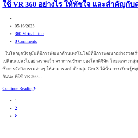
ใช้ VR 360 อย่างไร ให้ทัชใจ และสำคัญกั
ความ
บันเทิง
Post
ไป
author:
Post
05/16/2023
กับ
published:
Post
360 Virtual Tour
เทคโนโลยี
category:
Post
0 Comments
VR
comments:
360
ในโลกยุคปัจจุบันที่มีการพัฒนาด้านเทคโนโลยีที่มีการพัฒนาอย่างรวดเร็วซ
มี
เปลี่ยนแปลงไปอย่างรวดเร็ว จากการเข้ามาของโลกดิจิทัล โดยเฉพาะกลุ่มคน
อะไร
ซึ่งการจัดกิจกรรมต่างๆ ให้สามารถเข้าถึงกลุ่ม Gen Z ได้นั้น การเรีย
บ้าง
กันนะ ที่ใช้ VR 360…
ใช้
Continue Reading
VR
1
360
2
อย่างไร
Go
ให้
to
ทัช
the
ใจ