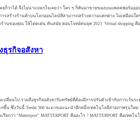
ยก็ว่าได้ จึงไม่น่าแปลกใจเลยว่า ใคร ๆ ก็หันมาขายของบนแพลตฟอร์มออนไล
์แก่การสร้างร้านค้าบนโลกออนไลน์ที่สามารถสร้างความแตกต่าง ไม่เหมือนใคร 
น้าร้านของคุณ ให้โดดเด่น ทันสมัย ตอบโจทย์คนยุค 2023 Virtual shopping 
ธุรกิจอสังหา
ลี่ยนไป รวมถึงธุรกิจอสังหาริมทรัพย์ที่ต้องมีการปรับตัวเข้ากับการเว้นระ
ากขึ้น ซึ่งวันนี้ Teedd 360 จะมาขอแนะนำอีกหนึ่งเทคโนโลยีถ่ายภาพรุ่นใ
ิ่งนั้นเรียกว่า “Matterport” MATTERPORT คืออะไร ? MATTERPORT คือเทคโน