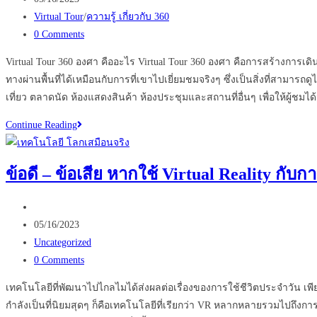
ใช้
published:
Post
Virtual Tour
/
ความรู้ เกี่ยวกับ 360
Virtual
category:
Post
0 Comments
tour
comments:
ใน
Virtual Tour 360 องศา คืออะไร Virtual Tour 360 องศา คือการสร้างการเ
ธุรกิจ
ทางผ่านพื้นที่ได้เหมือนกับการที่เขาไปเยี่ยมชมจริงๆ ซึ่งเป็นสิ่งที่สาม
ของ
เที่ยว ตลาดนัด ห้องแสดงสินค้า ห้องประชุมและสถานที่อื่นๆ เพื่อให้ผู
คุณ
5
Continue Reading
เหตุผล
ที่
ข้อดี – ข้อเสีย หากใช้ Virtual Reality กั
ควร
มี
Post
Virtual
author:
Post
05/16/2023
Tour
published:
Post
Uncategorized
360
category:
Post
0 Comments
องศา
comments:
เทคโนโลยีที่พัฒนาไปไกลไมได้ส่งผลต่อเรื่องของการใช้ชีวิตประจำวัน เพีย
กำลังเป็นที่นิยมสุดๆ ก็คือเทคโนโลยีที่เรียกว่า VR หลากหลายรวมไปถึงกา