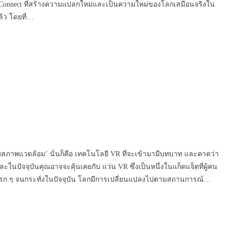
lus Connect ที่สร้างความแปลกใหม่และเป็นความใหม่ของโลกเสมือนจริงใน
ล้ว โดยที่…
กับสภาพแวดล้อม’ นั่นก็คือ เทคโนโลยี VR ที่จะเข้ามามีบทบาท และคาดว่า
ในปัจจุบันคุณอาจจะคุ้นเคยกับ แว่น VR ซึ่งเป็นหนึ่งในแก็ดแจ็ตที่ผู้คน
ับแรก ๆ จนกระทั่งในปัจจุบัน โลกมีการเปลี่ยนแปลงไปตามสถานการณ์…