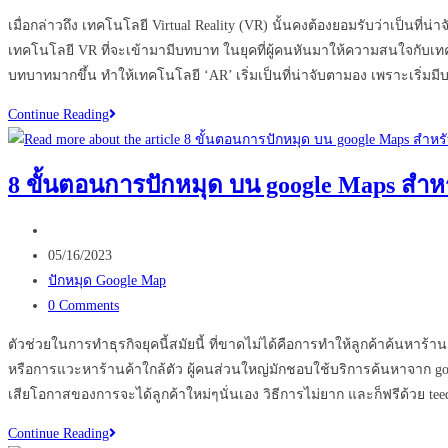
comments:
เมื่อกล่าวถึง เทคโนโลยี Virtual Reality (VR) นั้นคงต้องยอมรับว่าเป็นที่
เทคโนโลยี VR ที่จะเข้ามามีบทบาท ในยุคที่ผู้คนหันมาให้ความสนใจกับเทค
บทบาทมากขึ้น ทำให้เทคโนโลยี ‘AR’ เริ่มเป็นที่น่าจับตามอง เพราะเริ่มมีบ
รีวิว
Continue Reading
ธุรกิจ
ยอด
8 ขั้นตอนการปักหมุด บน google Maps สำหร
ฮิต
ที่
Post
ใช้
author:
Post
05/16/2023
VR
published:
Post
ปักหมุด Google Map
360
category:
Post
0 Comments
ช่วย
comments:
ให้
ตัวช่วยในการทำธุรกิจยุคนี้สมัยนี้ ที่ขาดไม่ได้คือการทำให้ลูกค้าค้นหาร้า
ลูกค้า
หรือการแวะหาร้านค้าใกล้ตัว ผู้คนส่วนใหญ่มักชอบใช้บริการค้นหาจาก goog
เข้า
เสียโอกาสของการจะได้ลูกค้าใหม่ๆนั่นเอง วิธีการไม่ยาก และก็ฟรีด้วย te
ถึง
8
Continue Reading
มาก