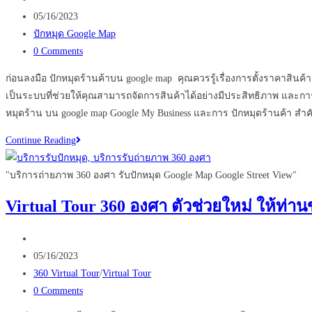
อะไร
author:
Post
05/16/2023
และ
published:
Post
ปักหมุด Google Map
ทำงาน
category:
Post
0 Comments
อย่างไร
comments:
ไป
ก่อนลงมือ ปักหมุดร้านค้าบน google map คุณควรรู้เรื่องการตั้งราคาส
ดู
เป็นระบบที่ช่วยให้คุณสามารถจัดการสินค้าได้อย่างมีประสิทธิภาพ และกา
กัน
หมุดร้าน บน google map Google My Business และการ ปักหมุดร้านค้า สำคัญก
เลย
ระวัง
Continue Reading
!!
!!
หาก
"บริการถ่ายภาพ 360 องศา รับปักหมุด Google Map Google Street View"
ไม่
Virtual Tour 360 องศา ตัวช่วยใหม่ ให้ท่าน
อยาก
พัง
Post
ก่อน
author:
Post
05/16/2023
ปัก
published:
Post
360 Virtual Tour
/
Virtual Tour
หมุด
category:
Post
0 Comments
ร้าน
comments: