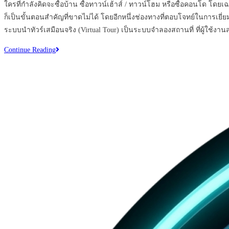
บน
ใครที่กำลังคิดจะซื้อบ้าน ซื้อทาวน์เฮ้าส์ / ทาวน์โฮม หรือซื้อคอนโด โดยเ
google
ก็เป็นขั้นตอนสำคัญที่ขาดไม่ได้ โดยอีกหนึ่งช่องทางที่ตอบโจทย์ในการเยี่
map
ระบบนำทัวร์เสมือนจริง (Virtual Tour) เป็นระบบจำลองสถานที่ ที่ผู้ใช้งา
ควร
Virtual
Continue Reading
อ่าน
Tour
360
องศา
ตัว
ช่วย
ใหม่
ให้
ท่าน
ขาย
บ้าน/
คอน
โด
ได้
ง่าย