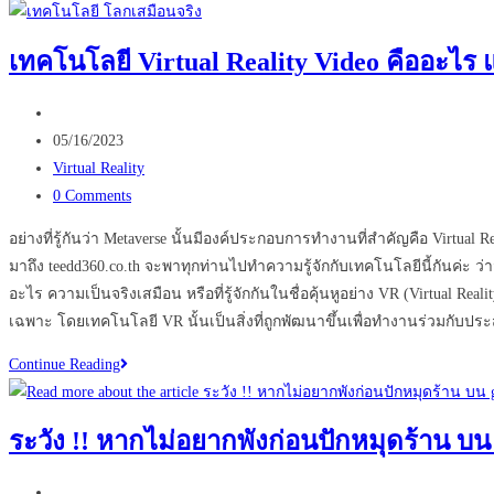
ขั้น
ที่สุด
ตอน
เทคโนโลยี Virtual Reality Video คืออะไร
การ
ปัก
Post
หมุด
author:
Post
05/16/2023
บน
published:
Post
Virtual Reality
google
category:
Post
0 Comments
Maps
comments:
สำหรับ
อย่างที่รู้กันว่า Metaverse นั้นมีองค์ประกอบการทำงานที่สำคัญคือ Virtua
ธุรกิจ
มาถึง teedd360.co.th จะพาทุกท่านไปทำความรู้จักกับเทคโนโลยีนี้กันค่ะ 
ของ
อะไร ความเป็นจริงเสมือน หรือที่รู้จักกันในชื่อคุ้นหูอย่าง VR (Virtu
คุณ
เฉพาะ โดยเทคโนโลยี VR นั้นเป็นสิ่งที่ถูกพัฒนาขึ้นเพื่อทำงานร่วมกับ
อย่า
เทคโนโลยี
Continue Reading
ลืม
Virtual
ทำ
Reality
เด็ด
ระวัง !! หากไม่อยากพังก่อนปักหมุดร้าน บ
Video
ขาด
คือ
!!
Post