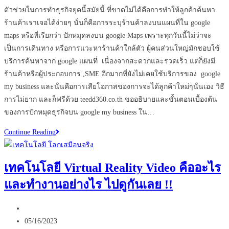
comments:
ที่สุด
ตัวช่วยในการทำธุรกิจยุคนี้สมัยนี้ ที่ขาดไม่ได้คือการทำให้ลูกค้าค้นหา
ร้านค้าเราเจอได้ง่ายๆ นั่นก็คือการระบุร้านค้าลงบนแผนที่ใน google
maps หรือที่เรียกว่า ปักหมุดลงบน google Maps เพราะทุกวันนี้ไม่ว่าจะ
เป็นการเดินทาง หรือการแวะหาร้านค้าใกล้ตัว ผู้คนส่วนใหญ่มักชอบใช้
บริการค้นหาจาก google แผนที่ เนื่องจากสะดวกและรวดเร็ว แต่ก็ยังมี
ร้านค้าหรือผู้ประกอบการ ,SME อีกมากที่ยังไม่เคยใช้บริการของ google
my business และนั่นคือการเสียโอกาสของการจะได้ลูกค้าใหม่ๆนั่นเอง วิธี
การไม่ยาก และก็ฟรีด้วย teedd360.co.th ขออธิบายและขั้นตอนเบื้องต้น
ของการปักหมุดธุรกิจบน google my business ใน…
8
Continue Reading
ขั้น
ตอน
เทคโนโลยี Virtual Reality Video คืออะไร
การ
และทำงานอย่างไร ไปดูกันเลย !!
ปัก
หมุด
Post
บน
author:
Post
google
05/16/2023