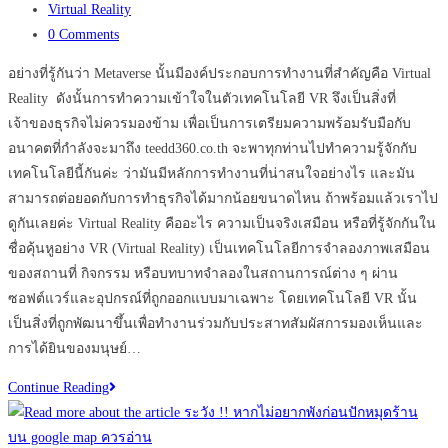
published:
Post
Maps
Virtual Reality
category:
Post
สำหรับ
0 Comments
comments:
ธุรกิจ
อย่างที่รู้กันว่า Metaverse นั้นมีองค์ประกอบการทำงานที่สำคัญคือ Virtual
ของ
Reality ดังนั้นการทำความเข้าใจในตัวเทคโนโลยี VR จึงเป็นสิ่งที่
คุณ
เจ้าของธุรกิจไม่ควรมองข้าม เพื่อเป็นการเตรียมความพร้อมรับมือกับ
อย่า
อนาคตที่กำลังจะมาถึง teedd360.co.th จะพาทุกท่านไปทำความรู้จักกับ
ลืม
เทคโนโลยีนี้กันค่ะ ว่ามันมีหลักการทำงานที่น่าสนใจอย่างไร และมัน
ทำ
สามารถต่อยอดกับการทำธุรกิจได้มากน้อยขนาดไหน ถ้าพร้อมแล้วเราไป
เด็ด
ดูกันเลยค่ะ Virtual Reality คืออะไร ความเป็นจริงเสมือน หรือที่รู้จักกันใน
ขาด
ชื่อคุ้นหูอย่าง VR (Virtual Reality) เป็นเทคโนโลยีการจำลองภาพเสมือน
!!
ของสถานที่ กิจกรรม หรือบทบาทจำลองในสถานการณ์ต่าง ๆ ผ่าน
ซอฟต์แวร์และอุปกรณ์ที่ถูกออกแบบมาเฉพาะ โดยเทคโนโลยี VR นั้น
เป็นสิ่งที่ถูกพัฒนาขึ้นเพื่อทำงานร่วมกับประสาทสัมผัสการมองเห็นและ
การได้ยินของมนุษย์…
เทคโนโลยี
Continue Reading
Virtual
Reality