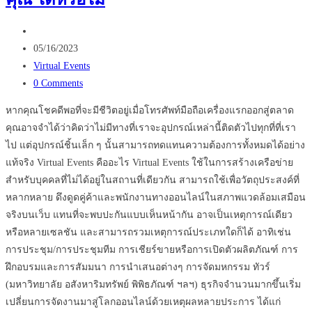
ต่อย
Post
อด
author:
Post
ธุรกิจ
05/16/2023
published:
Post
อสัง
Virtual Events
category:
Post
หา
0 Comments
comments:
หากคุณโชคดีพอที่จะมีชีวิตอยู่เมื่อโทรศัพท์มือถือเครื่องแรกออกสู่ตลาด
คุณอาจจำได้ว่าคิดว่าไม่มีทางที่เราจะอุปกรณ์เหล่านี้ติดตัวไปทุกที่ที่เรา
ไป แต่อุปกรณ์ชิ้นเล็ก ๆ นั้นสามารถทดแทนความต้องการทั้งหมดได้อย่าง
แท้จริง Virtual Events คืออะไร Virtual Events ใช้ในการสร้างเครือข่าย
สำหรับบุคคลที่ไม่ได้อยู่ในสถานที่เดียวกัน สามารถใช้เพื่อวัตถุประสงค์ที่
หลากหลาย ดึงดูดคู่ค้าและพนักงานทางออนไลน์ในสภาพแวดล้อมเสมือน
จริงบนเว็บ แทนที่จะพบปะกันแบบเห็นหน้ากัน อาจเป็นเหตุการณ์เดียว
หรือหลายเซลชัน และสามารถรวมเหตุการณ์ประเภทใดก็ได้ อาทิเช่น
การประชุม/การประชุมทีม การเชียร์ขายหรือการเปิดตัวผลิตภัณฑ์ การ
ฝึกอบรมและการสัมมนา การนำเสนอต่างๆ การจัดมหกรรม ทัวร์
(มหาวิทยาลัย อสังหาริมทรัพย์ พิพิธภัณฑ์ ฯลฯ) ธุรกิจจำนวนมากขึ้นเริ่ม
เปลี่ยนการจัดงานมาสู่โลกออนไลน์ด้วยเหตุผลหลายประการ ได้แก่