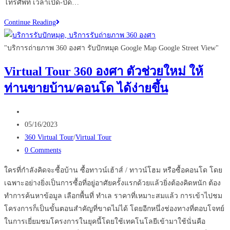
โทรศัพท์ เวลาเปิด-ปิด…
ระวัง
Continue Reading
!!
หาก
"บริการถ่ายภาพ 360 องศา รับปักหมุด Google Map Google Street View"
ไม่
Virtual Tour 360 องศา ตัวช่วยใหม่ ให้
อยาก
ท่านขายบ้าน/คอนโด ได้ง่ายขึ้น
พัง
ก่อน
Post
ปัก
author:
Post
หมุด
05/16/2023
published:
Post
ร้าน
360 Virtual Tour
/
Virtual Tour
category:
Post
บน
0 Comments
comments:
google
ใครที่กำลังคิดจะซื้อบ้าน ซื้อทาวน์เฮ้าส์ / ทาวน์โฮม หรือซื้อคอนโด โดย
map
เฉพาะอย่างยิ่งเป็นการซื้อที่อยู่อาศัยครั้งแรกด้วยแล้วยิ่งต้องคิดหนัก ต้อง
ควร
ทำการค้นหาข้อมูล เลือกพื้นที่ ทำเล ราคาที่เหมาะสมแล้ว การเข้าไปชม
อ่าน
โครงการก็เป็นขั้นตอนสำคัญที่ขาดไม่ได้ โดยอีกหนึ่งช่องทางที่ตอบโจทย์
ในการเยี่ยมชมโครงการในยุคนี้โดยใช้เทคโนโลยีเข้ามาใช้นั่นคือ