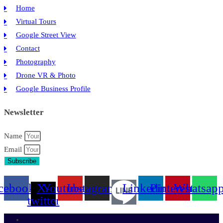
Home
Virtual Tours
Google Street View
Contact
Photography
Drone VR & Photo
Google Business Profile
Newsletter
Name
Email
Subscribe
cebook
X-
Youtube
Instagram
Linkedin
Pinterest
Whatsap
twitter