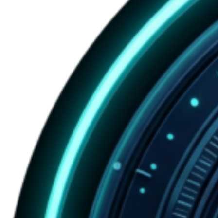
ได้
ง่าย
ขึ้น