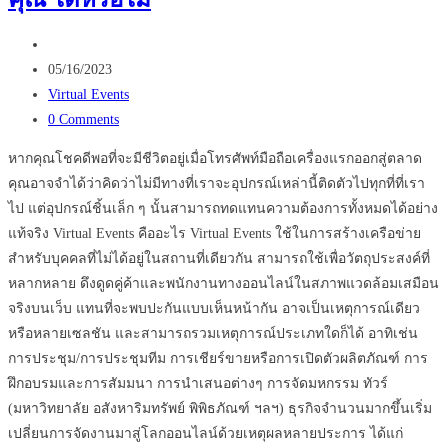
ต่อย
Post
อด
author:
Post
ธุรกิจ
05/16/2023
published:
Post
อสัง
Virtual Events
category:
Post
หา
0 Comments
comments:
หากคุณโชคดีพอที่จะมีชีวิตอยู่เมื่อโทรศัพท์มือถือเครื่องแรกออกสู่ตลาด
คุณอาจจำได้ว่าคิดว่าไม่มีทางที่เราจะอุปกรณ์เหล่านี้ติดตัวไปทุกที่ที่เรา
ไป แต่อุปกรณ์ชิ้นเล็ก ๆ นั้นสามารถทดแทนความต้องการทั้งหมดได้อย่าง
แท้จริง Virtual Events คืออะไร Virtual Events ใช้ในการสร้างเครือข่าย
สำหรับบุคคลที่ไม่ได้อยู่ในสถานที่เดียวกัน สามารถใช้เพื่อวัตถุประสงค์ที่
หลากหลาย ดึงดูดคู่ค้าและพนักงานทางออนไลน์ในสภาพแวดล้อมเสมือน
จริงบนเว็บ แทนที่จะพบปะกันแบบเห็นหน้ากัน อาจเป็นเหตุการณ์เดียว
หรือหลายเซลชัน และสามารถรวมเหตุการณ์ประเภทใดก็ได้ อาทิเช่น
การประชุม/การประชุมทีม การเชียร์ขายหรือการเปิดตัวผลิตภัณฑ์ การ
ฝึกอบรมและการสัมมนา การนำเสนอต่างๆ การจัดมหกรรม ทัวร์
(มหาวิทยาลัย อสังหาริมทรัพย์ พิพิธภัณฑ์ ฯลฯ) ธุรกิจจำนวนมากขึ้นเริ่ม
เปลี่ยนการจัดงานมาสู่โลกออนไลน์ด้วยเหตุผลหลายประการ ได้แก่