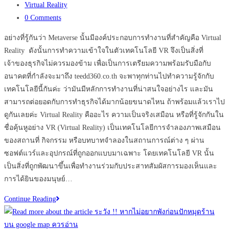
published:
Post
Maps
Virtual Reality
category:
Post
สำหรับ
0 Comments
comments:
ธุรกิจ
อย่างที่รู้กันว่า Metaverse นั้นมีองค์ประกอบการทำงานที่สำคัญคือ Virtual
ของ
Reality ดังนั้นการทำความเข้าใจในตัวเทคโนโลยี VR จึงเป็นสิ่งที่
คุณ
เจ้าของธุรกิจไม่ควรมองข้าม เพื่อเป็นการเตรียมความพร้อมรับมือกับ
อย่า
อนาคตที่กำลังจะมาถึง teedd360.co.th จะพาทุกท่านไปทำความรู้จักกับ
ลืม
เทคโนโลยีนี้กันค่ะ ว่ามันมีหลักการทำงานที่น่าสนใจอย่างไร และมัน
ทำ
สามารถต่อยอดกับการทำธุรกิจได้มากน้อยขนาดไหน ถ้าพร้อมแล้วเราไป
เด็ด
ดูกันเลยค่ะ Virtual Reality คืออะไร ความเป็นจริงเสมือน หรือที่รู้จักกันใน
ขาด
ชื่อคุ้นหูอย่าง VR (Virtual Reality) เป็นเทคโนโลยีการจำลองภาพเสมือน
!!
ของสถานที่ กิจกรรม หรือบทบาทจำลองในสถานการณ์ต่าง ๆ ผ่าน
ซอฟต์แวร์และอุปกรณ์ที่ถูกออกแบบมาเฉพาะ โดยเทคโนโลยี VR นั้น
เป็นสิ่งที่ถูกพัฒนาขึ้นเพื่อทำงานร่วมกับประสาทสัมผัสการมองเห็นและ
การได้ยินของมนุษย์…
เทคโนโลยี
Continue Reading
Virtual
Reality