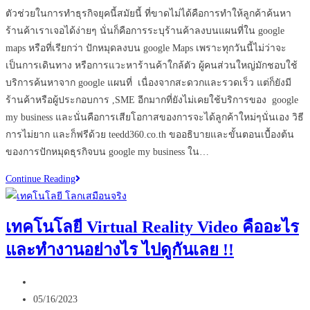
comments:
ที่สุด
ตัวช่วยในการทำธุรกิจยุคนี้สมัยนี้ ที่ขาดไม่ได้คือการทำให้ลูกค้าค้นหา
ร้านค้าเราเจอได้ง่ายๆ นั่นก็คือการระบุร้านค้าลงบนแผนที่ใน google
maps หรือที่เรียกว่า ปักหมุดลงบน google Maps เพราะทุกวันนี้ไม่ว่าจะ
เป็นการเดินทาง หรือการแวะหาร้านค้าใกล้ตัว ผู้คนส่วนใหญ่มักชอบใช้
บริการค้นหาจาก google แผนที่ เนื่องจากสะดวกและรวดเร็ว แต่ก็ยังมี
ร้านค้าหรือผู้ประกอบการ ,SME อีกมากที่ยังไม่เคยใช้บริการของ google
my business และนั่นคือการเสียโอกาสของการจะได้ลูกค้าใหม่ๆนั่นเอง วิธี
การไม่ยาก และก็ฟรีด้วย teedd360.co.th ขออธิบายและขั้นตอนเบื้องต้น
ของการปักหมุดธุรกิจบน google my business ใน…
8
Continue Reading
ขั้น
ตอน
เทคโนโลยี Virtual Reality Video คืออะไร
การ
และทำงานอย่างไร ไปดูกันเลย !!
ปัก
หมุด
Post
บน
author:
Post
google
05/16/2023