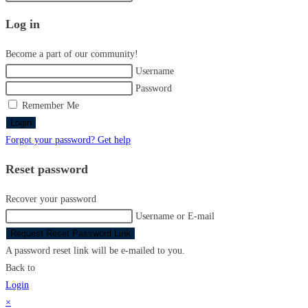
this
Log in
website
Become a part of our community!
Username
Password
Remember Me
Login
Forgot your password? Get help
Reset password
Recover your password
Username or E-mail
Request Reset Password Link
A password reset link will be e-mailed to you.
Back to
Login
×