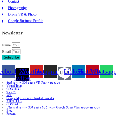
Contact
Photography
Drone VR & Photo
Google Business Profile
Newsletter
Name
Email
Subscribe
cebook
X-
Youtube
Instagram
Linkedin
Pinterest
Whatsap
twitter
รับถ่ายภาพ 360 องศา VR Tour ครบวงจร
Virtual Tours
CONTENT
ทดสอบ
local
Google My Business Trusted Provider
ABOUT US
CONTACT
บริการ ถ่ายภาพ 360 องศา รับปักหมุด Google Street View แบบครบวงจร
Blog
Present