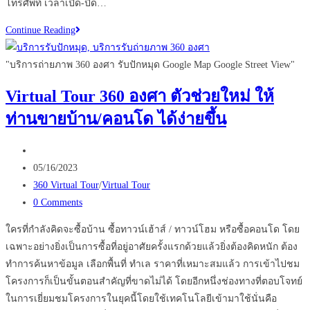
โทรศัพท์ เวลาเปิด-ปิด…
ระวัง
Continue Reading
!!
หาก
"บริการถ่ายภาพ 360 องศา รับปักหมุด Google Map Google Street View"
ไม่
Virtual Tour 360 องศา ตัวช่วยใหม่ ให้
อยาก
ท่านขายบ้าน/คอนโด ได้ง่ายขึ้น
พัง
ก่อน
Post
ปัก
author:
Post
หมุด
05/16/2023
published:
Post
ร้าน
360 Virtual Tour
/
Virtual Tour
category:
Post
บน
0 Comments
comments:
google
ใครที่กำลังคิดจะซื้อบ้าน ซื้อทาวน์เฮ้าส์ / ทาวน์โฮม หรือซื้อคอนโด โดย
map
เฉพาะอย่างยิ่งเป็นการซื้อที่อยู่อาศัยครั้งแรกด้วยแล้วยิ่งต้องคิดหนัก ต้อง
ควร
ทำการค้นหาข้อมูล เลือกพื้นที่ ทำเล ราคาที่เหมาะสมแล้ว การเข้าไปชม
อ่าน
โครงการก็เป็นขั้นตอนสำคัญที่ขาดไม่ได้ โดยอีกหนึ่งช่องทางที่ตอบโจทย์
ในการเยี่ยมชมโครงการในยุคนี้โดยใช้เทคโนโลยีเข้ามาใช้นั่นคือ