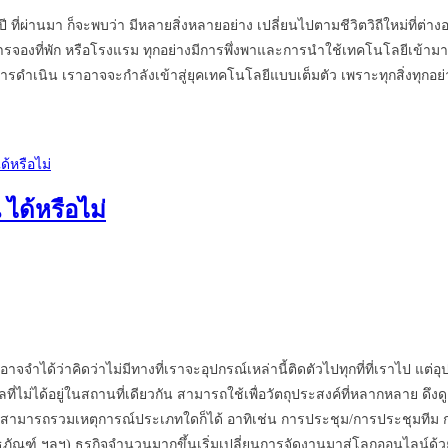
ี ที่ผ่านมา ก็จะพบว่า มีหลายสิ่งหลายอย่าง เปลี่ยนไปตามชีวิตวิถีใหม่ที่ต่
รจองที่พัก หรือโรงแรม ทุกอย่างมีการพึ่งพาและการนำใช้เทคโนโลยีเข้ามาเป
ิน เราอาจจะกำลังเข้าสู่ยุคเทคโนโลยีแบบเต็มตัว เพราะทุกสิ่งทุกอย่าง 
ได้หรือไม่
ณอาจจำได้ว่าคิดว่าไม่มีทางที่เราจะอุปกรณ์เหล่านี้ติดตัวไปทุกที่ที่เราไป แ
คลที่ไม่ได้อยู่ในสถานที่เดียวกัน สามารถใช้เพื่อวัตถุประสงค์ที่หลากหลาย
สามารถรวมเหตุการณ์ประเภทใดก็ได้ อาทิเช่น การประชุม/การประชุมทีม 
ิธภัณฑ์ ฯลฯ) ธุรกิจจำนวนมากขึ้นเริ่มเปลี่ยนการจัดงานมาสู่โลกออนไลน์