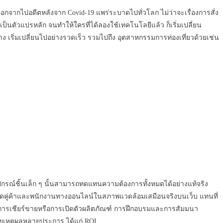
างออกจากไปอดีตหลังจาก Covid-19 แพร่ระบาดไปทั่วโลก ไม่ว่าจะเรื่องการสั่ง
็นตัวแปรหลัก จนทำให้ใครที่ได้ลองใช้เทคโนโลยีแล้ว ก็เริ่มเปลี่ยน
เริ่มเปลี่ยนไปอย่างรวดเร็ว รวมไปถึง อุตสาหกรรมการท่องเที่ยวด้วยเช่น
ต่อุปกรณ์ชิ้นเล็ก ๆ นั้นสามารถทดแทนความต้องการทั้งหมดได้อย่างแท้จริง
 ดึงดูดคู่ค้าและพนักงานทางออนไลน์ในสภาพแวดล้อมเสมือนจริงบนเว็บ แทนที่
การเชียร์ขายหรือการเปิดตัวผลิตภัณฑ์ การฝึกอบรมและการสัมมนา
ด้วยเหตุผลหลายประการ ได้แก่ ROI…