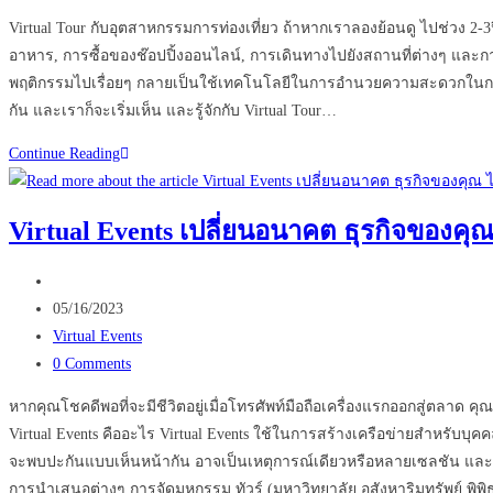
comments:
Virtual Tour กับอุตสาหกรรมการท่องเที่ยว ถ้าหากเราลองย้อนดู ไปช่วง 2-3ป
อาหาร, การซื้อของช๊อปปิ้งออนไลน์, การเดินทางไปยังสถานที่ต่างๆ และกา
พฤติกรรมไปเรื่อยๆ กลายเป็นใช้เทคโนโลยีในการอำนวยความสะดวกในการดำเน
กัน และเราก็จะเริ่มเห็น และรู้จักกับ Virtual Tour…
ทำไม
Continue Reading
ควร
กระตุ้น
Virtual Events เปลี่ยนอนาคต ธุรกิจของคุณ 
การ
ท่อง
Post
เที่ยว…
author:
Post
05/16/2023
ด้วย
published:
Post
Virtual Events
การ
category:
Post
0 Comments
ใช้
comments:
Virtual
หากคุณโชคดีพอที่จะมีชีวิตอยู่เมื่อโทรศัพท์มือถือเครื่องแรกออกสู่ตลาด คุ
Tour
Virtual Events คืออะไร Virtual Events ใช้ในการสร้างเครือข่ายสำหรับบุค
?
จะพบปะกันแบบเห็นหน้ากัน อาจเป็นเหตุการณ์เดียวหรือหลายเซลชัน และ
การนำเสนอต่างๆ การจัดมหกรรม ทัวร์ (มหาวิทยาลัย อสังหาริมทรัพย์ พิพ