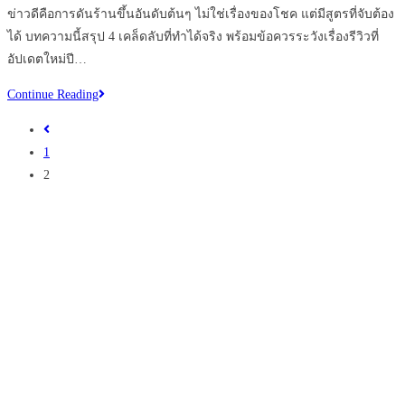
ข่าวดีคือการดันร้านขึ้นอันดับต้นๆ ไม่ใช่เรื่องของโชค แต่มีสูตรที่จับต้อง
ได้ บทความนี้สรุป 4 เคล็ดลับที่ทำได้จริง พร้อมข้อควรระวังเรื่องรีวิวที่
อัปเดตใหม่ปี…
4
Continue Reading
เคล็ด
Go
ลับ
to
1
ที่
the
2
ทำให้
previous
ร้าน
page
ของ
คุณ
ติด
อันดับ
1
บน
Google
Maps