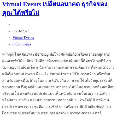
Virtual Events เปลี่ยนอนาคต ธุรกิจของ
ท่อง
คุณ ได้หรือไม่
เที่ยว…
ด้วย
Post
การ
author:
Post
ใช้
05/16/2023
published:
Post
Virtual
Virtual Events
category:
Post
Tour
0 Comments
comments:
?
หากคุณโชคดีพอที่จะมีชีวิตอยู่เมื่อโทรศัพท์มือถือเครื่องแรกออกสู่ตลาด
คุณอาจจำได้ว่าคิดว่าไม่มีทางที่เราจะอุปกรณ์เหล่านี้ติดตัวไปทุกที่ที่เรา
ไป แต่อุปกรณ์ชิ้นเล็ก ๆ นั้นสามารถทดแทนความต้องการทั้งหมดได้อย่าง
แท้จริง Virtual Events คืออะไร Virtual Events ใช้ในการสร้างเครือข่าย
สำหรับบุคคลที่ไม่ได้อยู่ในสถานที่เดียวกัน สามารถใช้เพื่อวัตถุประสงค์ที่
หลากหลาย ดึงดูดคู่ค้าและพนักงานทางออนไลน์ในสภาพแวดล้อมเสมือน
จริงบนเว็บ แทนที่จะพบปะกันแบบเห็นหน้ากัน อาจเป็นเหตุการณ์เดียว
หรือหลายเซลชัน และสามารถรวมเหตุการณ์ประเภทใดก็ได้ อาทิเช่น
การประชุม/การประชุมทีม การเชียร์ขายหรือการเปิดตัวผลิตภัณฑ์ การ
ฝึกอบรมและการสัมมนา การนำเสนอต่างๆ การจัดมหกรรม ทัวร์