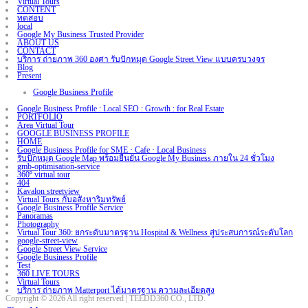
Virtual Tours
CONTENT
ทดสอบ
local
Google My Business Trusted Provider
ABOUT US
CONTACT
บริการ ถ่ายภาพ 360 องศา รับปักหมุด Google Street View แบบครบวงจร
Blog
Present
Google Business Profile
Google Business Profile : Local SEO : Growth : for Real Estate
PORTFOLIO
Area Virtual Tour
GOOGLE BUSINESS PROFILE
HOME
Google Business Profile for SME · Cafe · Local Business
รับปักหมุด Google Map พร้อมยืนยัน Google My Business ภายใน 24 ชั่วโมง
gmb-optimisation-service
360º virtual tour
404
Kavalon streetview
Virtual Tours กับอสังหาริมทรัพย์
Google Business Profile Service
Panoramas
Photography
Virtual Tour 360: ยกระดับมาตรฐาน Hospital & Wellness สู่ประสบการณ์ระดับโลก
google-street-view
Google Street View Service
Google Business Profile
Test
360 LIVE TOURS
Virtual Tours
บริการ ถ่ายภาพ Matterport ได้มาตรฐาน ความละเอียดสูง
Copyright © 2026 All right reserved | TEEDD360 CO., LTD.