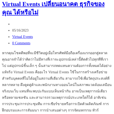
Virtual Events เปลี่ยนอนาคต ธุรกิจของ
ท่อง
คุณ ได้หรือไม่
เที่ยว…
ด้วย
Post
การ
author:
Post
ใช้
05/16/2023
published:
Post
Virtual
Virtual Events
category:
Post
Tour
0 Comments
comments:
?
หากคุณโชคดีพอที่จะมีชีวิตอยู่เมื่อโทรศัพท์มือถือเครื่องแรกออกสู่ตลาด
คุณอาจจำได้ว่าคิดว่าไม่มีทางที่เราจะอุปกรณ์เหล่านี้ติดตัวไปทุกที่ที่เรา
ไป แต่อุปกรณ์ชิ้นเล็ก ๆ นั้นสามารถทดแทนความต้องการทั้งหมดได้อย่าง
แท้จริง Virtual Events คืออะไร Virtual Events ใช้ในการสร้างเครือข่าย
สำหรับบุคคลที่ไม่ได้อยู่ในสถานที่เดียวกัน สามารถใช้เพื่อวัตถุประสงค์ที่
หลากหลาย ดึงดูดคู่ค้าและพนักงานทางออนไลน์ในสภาพแวดล้อมเสมือน
จริงบนเว็บ แทนที่จะพบปะกันแบบเห็นหน้ากัน อาจเป็นเหตุการณ์เดียว
หรือหลายเซลชัน และสามารถรวมเหตุการณ์ประเภทใดก็ได้ อาทิเช่น
การประชุม/การประชุมทีม การเชียร์ขายหรือการเปิดตัวผลิตภัณฑ์ การ
ฝึกอบรมและการสัมมนา การนำเสนอต่างๆ การจัดมหกรรม ทัวร์