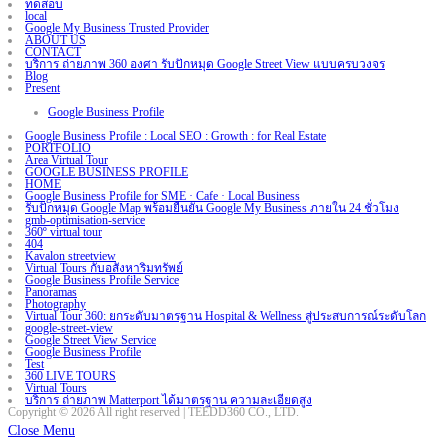
ทดสอบ
local
Google My Business Trusted Provider
ABOUT US
CONTACT
บริการ ถ่ายภาพ 360 องศา รับปักหมุด Google Street View แบบครบวงจร
Blog
Present
Google Business Profile
Google Business Profile : Local SEO : Growth : for Real Estate
PORTFOLIO
Area Virtual Tour
GOOGLE BUSINESS PROFILE
HOME
Google Business Profile for SME · Cafe · Local Business
รับปักหมุด Google Map พร้อมยืนยัน Google My Business ภายใน 24 ชั่วโมง
gmb-optimisation-service
360º virtual tour
404
Kavalon streetview
Virtual Tours กับอสังหาริมทรัพย์
Google Business Profile Service
Panoramas
Photography
Virtual Tour 360: ยกระดับมาตรฐาน Hospital & Wellness สู่ประสบการณ์ระดับโลก
google-street-view
Google Street View Service
Google Business Profile
Test
360 LIVE TOURS
Virtual Tours
บริการ ถ่ายภาพ Matterport ได้มาตรฐาน ความละเอียดสูง
Copyright © 2026 All right reserved | TEEDD360 CO., LTD.
Close Menu