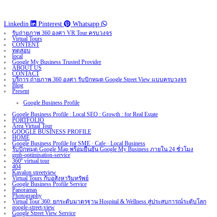
Linkedin
Pinterest
Whatsapp
รับถ่ายภาพ 360 องศา VR Tour ครบวงจร
Virtual Tours
CONTENT
ทดสอบ
local
Google My Business Trusted Provider
ABOUT US
CONTACT
บริการ ถ่ายภาพ 360 องศา รับปักหมุด Google Street View แบบครบวงจร
Blog
Present
Google Business Profile
Google Business Profile : Local SEO : Growth : for Real Estate
PORTFOLIO
Area Virtual Tour
GOOGLE BUSINESS PROFILE
HOME
Google Business Profile for SME · Cafe · Local Business
รับปักหมุด Google Map พร้อมยืนยัน Google My Business ภายใน 24 ชั่วโมง
gmb-optimisation-service
360º virtual tour
404
Kavalon streetview
Virtual Tours กับอสังหาริมทรัพย์
Google Business Profile Service
Panoramas
Photography
Virtual Tour 360: ยกระดับมาตรฐาน Hospital & Wellness สู่ประสบการณ์ระดับโลก
google-street-view
Google Street View Service