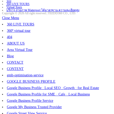
Test
360 LIVE TOURS
Virtual Tours
บริการ ถ่ายภาพ Matterport ได้มาตรฐาน ความละเอียดสูง
Copyright © 2026 All right reserved | TEEDD360 CO., LTD.
Close Menu
360 LIVE TOURS
360º virtual tour
404
ABOUT US
Area Virtual Tour
Blog
CONTACT
CONTENT
gmb-optimisation-service
GOOGLE BUSINESS PROFILE
Google Business Profile : Local SEO : Growth : for Real Estate
Google Business Profile for SME · Cafe · Local Business
Google Business Profile Service
Google My Business Trusted Provider
Google Street View Service