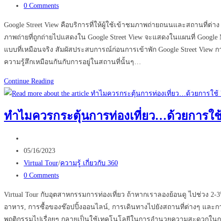
category:
Post
0 Comments
comments:
Google Street View คือบริการที่ให้ผู้ใช้เข้าชมภาพถ่ายถนนและสถานที่ต่า
ภาพถ่ายที่ถูกถ่ายไปแสดงใน Google Street View จะแสดงในแผนที่ Google 
แบบที่เหมือนจริง สัมผัสประสบการณ์ก่อนการเข้าพัก Google Street View กา
ความรู้สึกเหมือนกันกับการอยู่ในสถานที่นั้นๆ…
Google
Continue Reading
Street
View
ทำไมควรกระตุ้นการท่องเที่ยว…ด้วยการใช้ 
ให้
ลูกค้า
Post
สัมผัส
author:
Post
05/16/2023
ประสบการณ์
published:
Post
Virtual Tour
/
ความรู้ เกี่ยวกับ 360
ก่อน
category:
Post
0 Comments
การ
comments:
เข้า
Virtual Tour กับอุตสาหกรรมการท่องเที่ยว ถ้าหากเราลองย้อนดู ไปช่วง 2-3ป
พัก
อาหาร, การซื้อของช๊อปปิ้งออนไลน์, การเดินทางไปยังสถานที่ต่างๆ และกา
พฤติกรรมไปเรื่อยๆ กลายเป็นใช้เทคโนโลยีในการอำนวยความสะดวกในการดำเน