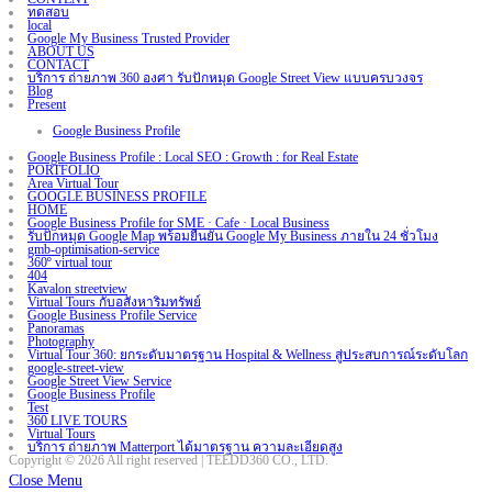
ทดสอบ
local
Google My Business Trusted Provider
ABOUT US
CONTACT
บริการ ถ่ายภาพ 360 องศา รับปักหมุด Google Street View แบบครบวงจร
Blog
Present
Google Business Profile
Google Business Profile : Local SEO : Growth : for Real Estate
PORTFOLIO
Area Virtual Tour
GOOGLE BUSINESS PROFILE
HOME
Google Business Profile for SME · Cafe · Local Business
รับปักหมุด Google Map พร้อมยืนยัน Google My Business ภายใน 24 ชั่วโมง
gmb-optimisation-service
360º virtual tour
404
Kavalon streetview
Virtual Tours กับอสังหาริมทรัพย์
Google Business Profile Service
Panoramas
Photography
Virtual Tour 360: ยกระดับมาตรฐาน Hospital & Wellness สู่ประสบการณ์ระดับโลก
google-street-view
Google Street View Service
Google Business Profile
Test
360 LIVE TOURS
Virtual Tours
บริการ ถ่ายภาพ Matterport ได้มาตรฐาน ความละเอียดสูง
Copyright © 2026 All right reserved | TEEDD360 CO., LTD.
Close Menu