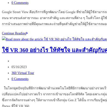
category:
Post
0 Comments
comments:
Google Street View คือบริการที่ถูกพัฒนาโดย Google ที่ช่วยให้ผู้ใช้ส
ถนน ทางขนส่งสาธารณะ อาคารสำคัญ และสถานที่ต่าง ๆ ในทั่วโลก ผู้ใช้สามาร
การนำเสนอภาพถ่ายที่มีคุณภาพและถ่ายที่จุดสำคัญช่วยให้ผู้ใช้สามารถมอ
ข้อดี
Continue Reading
ของ
การ
ใช้ VR 360 อย่างไร ให้ทัชใจ และสำคัญกั
มี
Google
Post
Street
author:
Post
05/16/2023
View
published:
Post
360 Virtual Tour
กับ
category:
Post
0 Comments
ธุรกิจ
comments:
โรงแรม
ในโลกยุคปัจจุบันที่มีการพัฒนาด้านเทคโนโลยีที่มีการพัฒนาอย่างรวดเร็วซ
เปลี่ยนแปลงไปอย่างรวดเร็ว จากการเข้ามาของโลกดิจิทัล โดยเฉพาะกลุ่มคน
ซึ่งการจัดกิจกรรมต่างๆ ให้สามารถเข้าถึงกลุ่ม Gen Z ได้นั้น การเรีย
กันนะ ที่ใช้ VR 360…