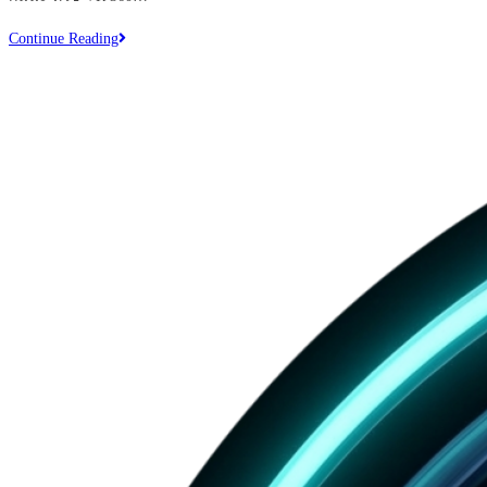
ใช้
Continue Reading
VR
360
อย่างไร
ให้
ทัช
ใจ
และ
สำคัญ
กับ
คน
Gen
Z
มาก
แค่
ไหน