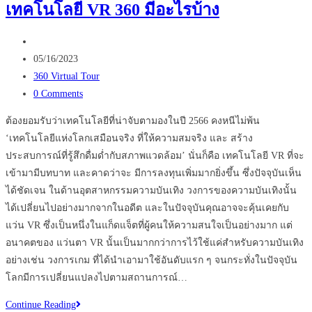
เทคโนโลยี VR 360 มีอะไรบ้าง
ใช้
Virtual
Post
Reality
author:
Post
กับ
05/16/2023
published:
Post
การ
360 Virtual Tour
category:
Post
พัฒนา
0 Comments
comments:
วงการ
ต้องยอมรับว่าเทคโนโลยีที่น่าจับตามองในปี 2566 คงหนีไม่พ้น
กีฬา
‘เทคโนโลยีแห่งโลกเสมือนจริง ที่ให้ความสมจริง และ สร้าง
ประสบการณ์ที่รู้สึกดื่มด่ำกับสภาพแวดล้อม’ นั่นก็คือ เทคโนโลยี VR ที่จะ
เข้ามามีบทบาท และคาดว่าจะ มีการลงทุนเพิ่มมากยิ่งขึ้น ซึ่งปัจจุบันเห็น
ได้ชัดเจน ในด้านอุตสาหกรรมความบันเทิง วงการของความบันเทิงนั้น
ได้เปลี่ยนไปอย่างมากจากในอดีต และในปัจจุบันคุณอาจจะคุ้นเคยกับ
แว่น VR ซึ่งเป็นหนึ่งในแก็ดแจ็ตที่ผู้คนให้ความสนใจเป็นอย่างมาก แต่
อนาคตของ แว่นตา VR นั้นเป็นมากกว่าการไว้ใช้แค่สำหรับความบันเทิง
อย่างเช่น วงการเกม ที่ได้นำเอามาใช้อันดับแรก ๆ จนกระทั่งในปัจจุบัน
โลกมีการเปลี่ยนแปลงไปตามสถานการณ์…
ส่อง
Continue Reading