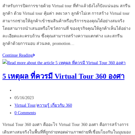
สำหรับการปิดการขายด้วย Virtual tour ที่ทำแล้วยังไงก็ปังแน่นอน สกรีน
ลูกค้า ด้วย Virtual tour คุ้มค่า ลดเวลา ลูกค้าไม่เท การสร้าง Virtual tour
สามารถช่วยให้ลูกค้าเข้าชมสินค้าหรือบริการของคุณได้อย่างสมจริง
โดยสามารถนำเสนอหรือโชว์สถานที่ ของธุรกิจคุณให้ลูกค้าเห็นได้อย่าง
ละเอียดและครบถ้วน ซึ่งคุณสามารถสร้างความแตกต่าง และสกรีน
ลูกค้าด้วยการมอบ ส่วนลด, promotion…
ปิด
Continue Reading
การ
ขาย
5 เหตุผล ที่ควรมี Virtual Tour 360 องศา
ง่ายๆ
เพียง
Post
แค่
author:
Post
05/16/2023
ใช้
published:
Post
Virtual Tour
/
ความรู้ เกี่ยวกับ 360
Virtual
category:
Post
0 Comments
tour
comments:
ใน
Virtual Tour 360 องศา คืออะไร Virtual Tour 360 องศา คือการสร้างการ
ธุรกิจ
เดินทางสมจริงในพื้นที่ที่ถูกถ่ายทอดผ่านภาพถ่ายที่เชื่อมโยงกันในมุมมอง