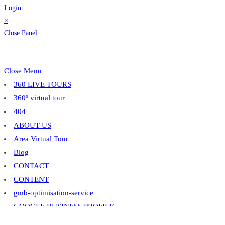
Login
×
Close Panel
Close Menu
360 LIVE TOURS
360º virtual tour
404
ABOUT US
Area Virtual Tour
Blog
CONTACT
CONTENT
gmb-optimisation-service
GOOGLE BUSINESS PROFILE
Google Business Profile : Local SEO : Growth : for Real Estate