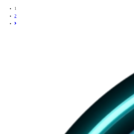
ธุรกิจ
1
สร้าง
2
ความ
Go
บันเทิง
to
ไป
the
กับ
next
เทคโนโลยี
page
VR
360
มี
อะไร
บ้าง