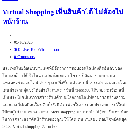
Virtual
Virtual Shopping เห็นสินค้าได้ ไม่ต้องไป
Showroom
หน้าร้าน
ทำ
อย่างไร
Post
ให้
author:
Post
ปัง
05/16/2023
published:
Post
360 Live Tour
/
Virtual Tour
category:
Post
0 Comments
comments:
ประเทศไทยถือเป็นประเทศที่มีอัตราการชอปออนไลน์สูงติดอันดับของ
โลกเลยก็ว่าได้ จึงไม่น่าแปลกใจเลยว่า ใคร ๆ ก็หันมาขายของบน
แพลตฟอร์มออนไลน์ ต่าง ๆ มากยิ่งขึ้น แล้วแบบนี้แบรนด์ของคุณจะโดด
เด่นต่างจากคู่แข่งได้อย่างไรกันล่ะ ? วันนี้ teedd360 ได้รวบรวมข้อมูลที่
เป็นประโยชน์แก่การสร้างร้านค้าบนโลกออนไลน์ที่สามารถสร้างความ
แตกต่าง ไม่เหมือนใคร อีกทั้งยังมีส่วนช่วยในการมอบประสบการณ์ใหม่ ๆ
ให้กับผู้ใช้งาน อย่าง Virtual Store shopping มาแนะนำให้รู้จัก เป็นตัวเลือก
ในการสร้างสรรค์หน้าร้านของคุณ ให้โดดเด่น ทันสมัย ตอบโจทย์คนยุค
2023 Virtual shopping คืออะไร?…