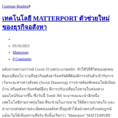
Virtual
Continue Reading
Shopping
เทคโนโลยี MATTERPORT ตัวช่วยใหม่
เห็น
ของธุรกิจอสังหา
สินค้า
ได้
Post
ไม่
author:
Post
ต้อง
05/16/2023
published:
Post
ไป
Matterport
category:
Post
หน้า
0 Comments
comments:
ร้าน
หลังจากสถานการณ์ Covid-19 แพร่ระบาดหนัก ทำให้วิถีชีวิตของทุกคน
ต้องเปลี่ยนไป รวมถึงธุรกิจอสังหาริมทรัพย์ที่ต้องมีการปรับตัวเข้ากับการ
เว้นระยะห่างทางสังคม (Social Distancing) การขายห้องพักคอนโดมิเนียม
บ้าน หรืออสังหาริมทรัพย์อื่นๆ มีการปรับเปลี่ยนไปขายในช่องทาง
ออนไลน์กันมากขึ้น ซึ่งวันนี้ Teedd 360 จะมาขอแนะนำอีกหนึ่ง
เทคโนโลยีถ่ายภาพรุ่นใหม่ ที่จะช่วยในงานขาย ให้มีความน่าสนใจ และ
สามารถส่งต่อรายละเอียดของอสังหาถึงลูกค้าได้อย่างครบถ้วนสมบูรณ์
แม้จะไม่ได้เห็นสถานที่จริง สิ่งนั้นเรียกว่า “Matterport” MATTERPORT