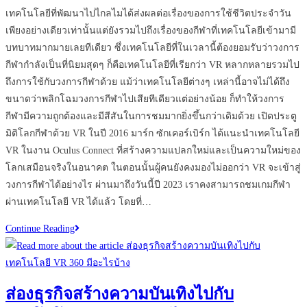
comments:
เทคโนโลยีที่พัฒนาไปไกลไมได้ส่งผลต่อเรื่องของการใช้ชีวิตประจำวัน
เพียงอย่างเดียวเท่านั้นแต่ยังรวมไปถึงเรื่องของกีฬาที่เทคโนโลยีเข้ามามี
บทบาทมากมายเลยทีเดียว ซึ่งเทคโนโลยีที่ในเวลานี้ต้องยอมรับว่าวงการ
กีฬากำลังเป็นที่นิยมสุดๆ ก็คือเทคโนโลยีที่เรียกว่า VR หลากหลายรวมไป
ถึงการใช้กับวงการกีฬาด้วย แม้ว่าเทคโนโลยีต่างๆ เหล่านี้อาจไม่ได้ถึง
ขนาดว่าพลิกโฉมวงการกีฬาไปเสียทีเดียวแต่อย่างน้อย ก็ทำให้วงการ
กีฬามีความถูกต้องและมีสีสันในการชมมากยิ่งขึ้นกว่าเดิมด้วย เปิดประตู
มิติโลกกีฬาด้วย VR ในปี 2016 มาร์ก ซักเคอร์เบิร์ก ได้แนะนำเทคโนโลยี
VR ในงาน Oculus Connect ที่สร้างความแปลกใหม่และเป็นความใหม่ของ
โลกเสมือนจริงในอนาคต ในตอนนั้นผู้คนยังคงมองไม่ออกว่า VR จะเข้าสู่
วงการกีฬาได้อย่างไร ผ่านมาถึงวันนี้ปี 2023 เราคงสามารถชมเกมกีฬา
ผ่านเทคโนโลยี VR ได้แล้ว โดยที่…
ข้อดี
Continue Reading
–
ข้อ
เสีย
ส่องธุรกิจสร้างความบันเทิงไปกับ
หาก