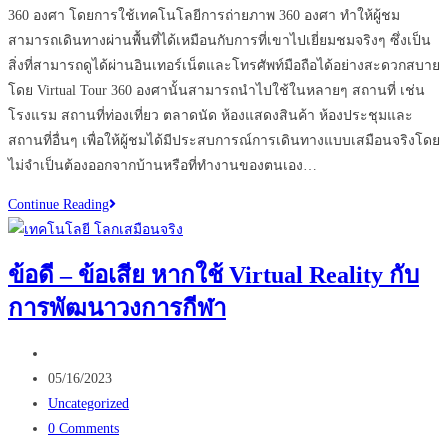
ของ
360 องศา โดยการใช้เทคโนโลยีการถ่ายภาพ 360 องศา ทำให้ผู้ชม
คุณ
สามารถเดินทางผ่านพื้นที่ได้เหมือนกับการที่เขาไปเยี่ยมชมจริงๆ ซึ่งเป็น
สิ่งที่สามารถดูได้ผ่านอินเทอร์เน็ตและโทรศัพท์มือถือได้อย่างสะดวกสบาย
โดย Virtual Tour 360 องศานั้นสามารถนำไปใช้ในหลายๆ สถานที่ เช่น
โรงแรม สถานที่ท่องเที่ยว ตลาดนัด ห้องแสดงสินค้า ห้องประชุมและ
สถานที่อื่นๆ เพื่อให้ผู้ชมได้มีประสบการณ์การเดินทางแบบเสมือนจริงโดย
ไม่จำเป็นต้องออกจากบ้านหรือที่ทำงานของตนเอง…
5
Continue Reading
เหตุผล
ที่
ข้อดี – ข้อเสีย หากใช้ Virtual Reality กับ
ควร
การพัฒนาวงการกีฬา
มี
Virtual
Post
Tour
author:
Post
360
05/16/2023
published:
Post
องศา
Uncategorized
category:
Post
0 Comments