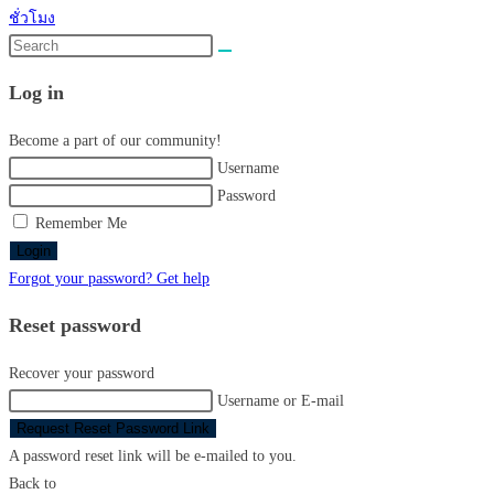
ชั่วโมง
Search
this
Log in
website
Become a part of our community!
Username
Password
Remember Me
Login
Forgot your password? Get help
Reset password
Recover your password
Username or E-mail
Request Reset Password Link
A password reset link will be e-mailed to you.
Back to