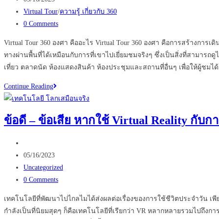
ใช้
published:
Post
Virtual Tour
/
ความรู้ เกี่ยวกับ 360
Virtual
category:
Post
0 Comments
tour
comments:
ใน
Virtual Tour 360 องศา คืออะไร Virtual Tour 360 องศา คือการสร้างการเ
ธุรกิจ
ทางผ่านพื้นที่ได้เหมือนกับการที่เขาไปเยี่ยมชมจริงๆ ซึ่งเป็นสิ่งที่สาม
ของ
เที่ยว ตลาดนัด ห้องแสดงสินค้า ห้องประชุมและสถานที่อื่นๆ เพื่อให้ผู
คุณ
5
Continue Reading
เหตุผล
ที่
ข้อดี – ข้อเสีย หากใช้ Virtual Reality กั
ควร
มี
Post
Virtual
author:
Post
05/16/2023
Tour
published:
Post
Uncategorized
360
category:
Post
0 Comments
องศา
comments:
เทคโนโลยีที่พัฒนาไปไกลไมได้ส่งผลต่อเรื่องของการใช้ชีวิตประจำวัน เพีย
กำลังเป็นที่นิยมสุดๆ ก็คือเทคโนโลยีที่เรียกว่า VR หลากหลายรวมไปถึงกา