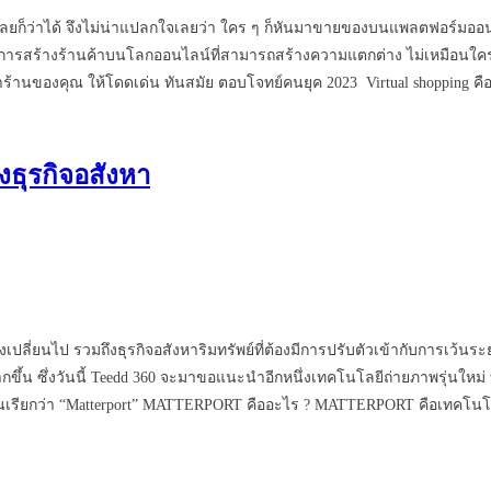
ยก็ว่าได้ จึงไม่น่าแปลกใจเลยว่า ใคร ๆ ก็หันมาขายของบนแพลตฟอร์มออนไล
์แก่การสร้างร้านค้าบนโลกออนไลน์ที่สามารถสร้างความแตกต่าง ไม่เหมือนใคร 
น้าร้านของคุณ ให้โดดเด่น ทันสมัย ตอบโจทย์คนยุค 2023 Virtual shopping 
ธุรกิจอสังหา
ลี่ยนไป รวมถึงธุรกิจอสังหาริมทรัพย์ที่ต้องมีการปรับตัวเข้ากับการเว้นระ
ากขึ้น ซึ่งวันนี้ Teedd 360 จะมาขอแนะนำอีกหนึ่งเทคโนโลยีถ่ายภาพรุ่นใ
ิ่งนั้นเรียกว่า “Matterport” MATTERPORT คืออะไร ? MATTERPORT คือเทคโน