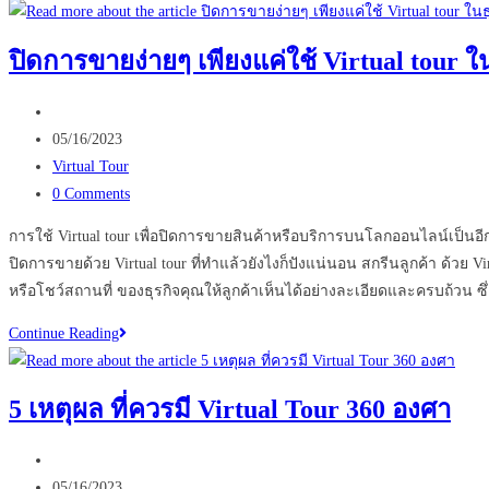
MATTERPORT
ตัว
ปิดการขายง่ายๆ เพียงแค่ใช้ Virtual tour 
ช่วย
ใหม่
Post
ของ
author:
Post
05/16/2023
ธุรกิจ
published:
Post
Virtual Tour
อสัง
category:
Post
0 Comments
หา
comments:
การใช้ Virtual tour เพื่อปิดการขายสินค้าหรือบริการบนโลกออนไลน์เป็นอีกว
ปิดการขายด้วย Virtual tour ที่ทำแล้วยังไงก็ปังแน่นอน สกรีนลูกค้า ด้วย
หรือโชว์สถานที่ ของธุรกิจคุณให้ลูกค้าเห็นได้อย่างละเอียดและครบถ้ว
ปิด
Continue Reading
การ
ขาย
5 เหตุผล ที่ควรมี Virtual Tour 360 องศา
ง่ายๆ
เพียง
Post
แค่
author:
Post
05/16/2023