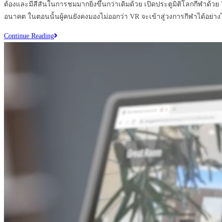
ต้องและมีสีสันในการชมมากยิ่งขึ้นกว่าเดิมด้วย เปิดประตูมิติโลกกีฬาด
อนาคต ในตอนนั้นผู้คนยังคงมองไม่ออกว่า VR จะเข้าสู่วงการกีฬาได้อย่า
ข้อดี
Continue Reading
–
ข้อ
เสีย
หาก
ใช้
Virtual
Reality
กับ
การ
พัฒนา
วงการ
กีฬา