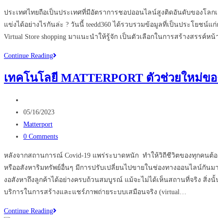
comments:
ประเทศไทยถือเป็นประเทศที่มีอัตราการชอปออนไลน์สูงติดอันดับของโลกเล
แข่งได้อย่างไรกันล่ะ ? วันนี้ teedd360 ได้รวบรวมข้อมูลที่เป็นประโยชน
Virtual Store shopping มาแนะนำให้รู้จัก เป็นตัวเลือกในการสร้างสรรค์ห
Virtual
Continue Reading
Shopping
เทคโนโลยี MATTERPORT ตัวช่วยใหม่ของ
เห็น
สินค้า
Post
ได้
author:
Post
05/16/2023
ไม่
published:
Post
Matterport
ต้อง
category:
Post
0 Comments
ไป
comments:
หน้า
หลังจากสถานการณ์ Covid-19 แพร่ระบาดหนัก ทำให้วิถีชีวิตของทุกคนต้องเป
ร้าน
หรืออสังหาริมทรัพย์อื่นๆ มีการปรับเปลี่ยนไปขายในช่องทางออนไลน์กันม
งอสังหาถึงลูกค้าได้อย่างครบถ้วนสมบูรณ์ แม้จะไม่ได้เห็นสถานที่จริง ส
บริการในการสร้างและแชร์ภาพถ่ายระบบเสมือนจริง (virtual…
เทคโนโลยี
Continue Reading