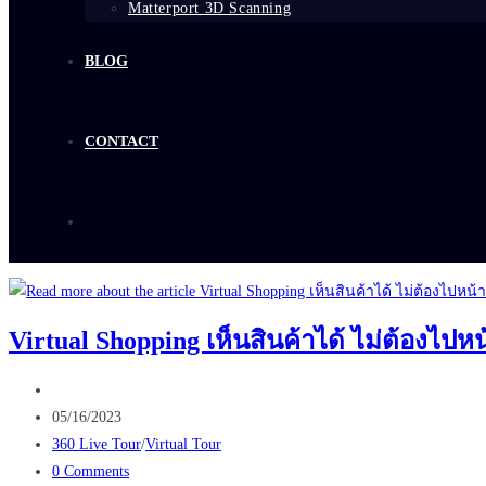
Matterport 3D Scanning
BLOG
CONTACT
Virtual Shopping เห็นสินค้าได้ ไม่ต้องไปหน
Post
author:
Post
05/16/2023
published:
Post
360 Live Tour
/
Virtual Tour
category:
Post
0 Comments