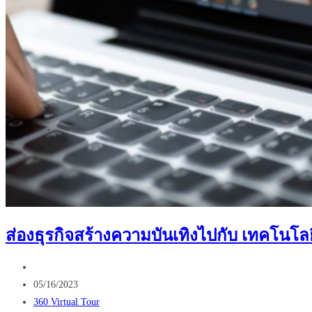
ส่องธุรกิจสร้างความบันเทิงไปกับ เทคโนโลย
Post
author:
Post
05/16/2023
published:
Post
360 Virtual Tour