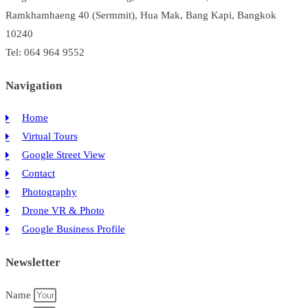
ทัช
Ramkhamhaeng 40 (Sermmit), Hua Mak, Bang Kapi, Bangkok
ใจ
10240
และ
Tel: 064 964 9552
สำคัญ
กับ
Navigation
คน
Gen
Home
Z
Virtual Tours
มาก
Google Street View
แค่
Contact
ไหน
Photography
Drone VR & Photo
Google Business Profile
Newsletter
Name