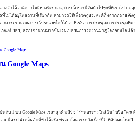
ณอาจจำได้ว่าคิดว่าไม่มีทางที่เราจะอุปกรณ์เหล่านี้ติดตัวไปทุกที่ที่เราไป แ
คลที่ไม่ได้อยู่ในสถานที่เดียวกัน สามารถใช้เพื่อวัตถุประสงค์ที่หลากหลาย
สามารถรวมเหตุการณ์ประเภทใดก็ได้ อาทิเช่น การประชุม/การประชุมทีม 
ิธภัณฑ์ ฯลฯ) ธุรกิจจำนวนมากขึ้นเริ่มเปลี่ยนการจัดงานมาสู่โลกออนไลน์
 บน Google Maps
 1 บน Google Maps เวลาลูกค้าเสิร์ช "ร้านอาหารใกล้ฉัน" หรือ "คาเฟ่ใกล้ฉ
วามนี้สรุป 4 เคล็ดลับที่ทำได้จริง พร้อมข้อควรระวังเรื่องรีวิวที่อัปเดตใหม่ปี