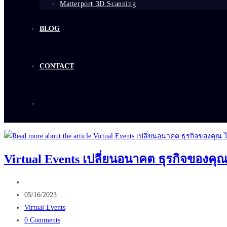
Matterport 3D Scanning
BLOG
CONTACT
Virtual Events เปลี่ยนอนาคต ธุรกิจของคุณ 
Post
author:
Post
05/16/2023
published:
Post
Virtual Events
category:
Post
0 Comments