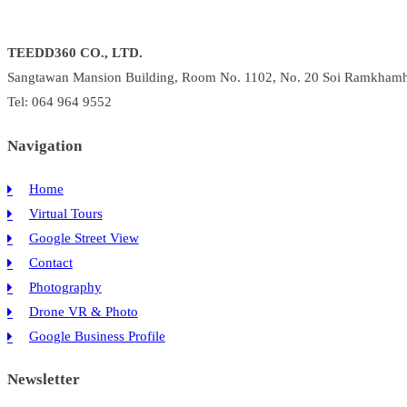
เคล็ด
ลับ
TEEDD360 CO., LTD.
ที่
Sangtawan Mansion Building, Room No. 1102, No. 20 Soi Ramkhamh
ทำให้
ร้าน
Tel: 064 964 9552
ของ
Navigation
คุณ
ติด
Home
อันดับ
Virtual Tours
1
บน
Google Street View
Google
Contact
Maps
Photography
Drone VR & Photo
Google Business Profile
Newsletter