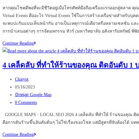
comments:
หากคุณโชคดีพอที่จะมีชีวิตอยู่เมื่อโทรศัพท์มือถือเครื่องแรกออกสู่ตลาด คุ
Virtual Events คืออะไร Virtual Events ใช้ในการสร้างเครือข่ายสำหรับบุค
จะพบปะกันแบบเห็นหน้ากัน อาจเป็นเหตุการณ์เดียวหรือหลายเซลชัน และ
การนำเสนอต่างๆ การจัดมหกรรม ทัวร์ (มหาวิทยาลัย อสังหาริมทรัพย์ พิพ
Virtual
Continue Reading
Events
เปลี่ยน
4 เคล็ดลับ ที่ทำให้ร้านของคุณ ติดอันดับ 1
อนาคต
ธุรกิจ
Post
Chaiyot
ของ
author:
Post
05/16/2023
คุณ
published:
Post
ปักหมุด Google Map
ได้
category:
Post
0 Comments
หรือ
comments:
ไม่
GOOGLE MAPS · LOCAL SEO 2026 4 เคล็ดลับ ที่ทำให้ ร้านของคุณ ติดอันดับ
คือการดันร้านขึ้นอันดับต้นๆ ไม่ใช่เรื่องของโชค แต่มีสูตรที่จับต้องได้ บทค
4
Continue Reading