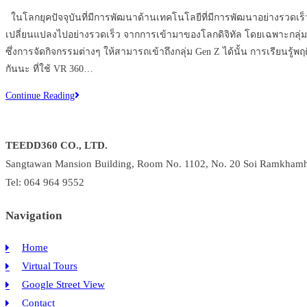
comments:
ในโลกยุคปัจจุบันที่มีการพัฒนาด้านเทคโนโลยีที่มีการพัฒนาอย่างรวดเร็วซ
เปลี่ยนแปลงไปอย่างรวดเร็ว จากการเข้ามาของโลกดิจิทัล โดยเฉพาะกลุ่มคน
ซึ่งการจัดกิจกรรมต่างๆ ให้สามารถเข้าถึงกลุ่ม Gen Z ได้นั้น การเรีย
กันนะ ที่ใช้ VR 360…
ใช้
Continue Reading
VR
360
TEEDD360 CO., LTD.
อย่างไร
Sangtawan Mansion Building, Room No. 1102, No. 20 Soi Ramkhamh
ให้
ทัช
Tel: 064 964 9552
ใจ
Navigation
และ
สำคัญ
Home
กับ
Virtual Tours
คน
Gen
Google Street View
Z
Contact