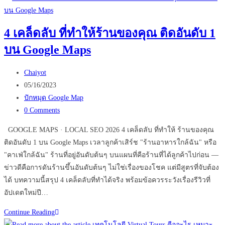
เปลี่ยน
อนาคต
4 เคล็ดลับ ที่ทำให้ร้านของคุณ ติดอันดับ 1
ธุรกิจ
บน Google Maps
ของ
คุณ
Post
ได้
Chaiyot
author:
Post
หรือ
05/16/2023
published:
Post
ไม่
ปักหมุด Google Map
category:
Post
0 Comments
comments:
GOOGLE MAPS · LOCAL SEO 2026 4 เคล็ดลับ ที่ทำให้ ร้านของคุณ
ติดอันดับ 1 บน Google Maps เวลาลูกค้าเสิร์ช "ร้านอาหารใกล้ฉัน" หรือ
"คาเฟ่ใกล้ฉัน" ร้านที่อยู่อันดับต้นๆ บนแผนที่คือร้านที่ได้ลูกค้าไปก่อน —
ข่าวดีคือการดันร้านขึ้นอันดับต้นๆ ไม่ใช่เรื่องของโชค แต่มีสูตรที่จับต้อง
ได้ บทความนี้สรุป 4 เคล็ดลับที่ทำได้จริง พร้อมข้อควรระวังเรื่องรีวิวที่
อัปเดตใหม่ปี…
4
Continue Reading
เคล็ด