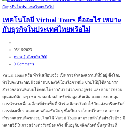
ลับ
ที่
เทคโนโลยี Virtual Tours คืออะไร เหมาะ
ทำให้
กับธุรกิจในประเทศไทยหรือไม่
ร้าน
ของ
Post
คุณ
author:
Post
ติด
05/16/2023
published:
Post
อันดับ
ความรู้ เกี่ยวกับ 360
category:
Post
1
0 Comments
comments:
บน
Virtual Tours หรือ ทัวร์เสมือนจริง เป็นการจำลองสถานที่ที่มีอยู่ ซึ่งโดย
Google
ทั่วไปจะประกอบด้วยลำดับของวิดีโอหรือภาพนิ่ง ช่วยให้ผู้ใช้สามารถ
Maps
สำรวจสถานที่แบบโต้ตอบได้ราวกับว่าพวกเขาอยู่จริง และสามารถรวม
คุณสมบัติต่างๆ เช่น ฮอตสปอตสำหรับข้อมูลเพิ่มเติม และการควบคุม
การนำทางเพื่อเคลื่อนที่ผ่านพื้นที่ ทัวร์เสมือนจริงมักใช้กับอสังหาริมทรัพย์
การท่องเที่ยว และแอปพลิเคชันอื่นๆ ซึ่งเป็นประโยชน์ในการสามารถ
สำรวจสถานที่จากระยะไกลได้ Virtual Tours สามารถทำได้อย่างไรบ้าง มี
หลายวิธีในการสร้างทัวร์เสมือนจริง ขึ้นอยู่กับผลิตภัณฑ์ขั้นสุดท้ายที่