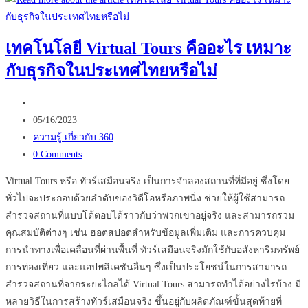
ลับ
ที่
เทคโนโลยี Virtual Tours คืออะไร เหมาะ
ทำให้
กับธุรกิจในประเทศไทยหรือไม่
ร้าน
ของ
Post
คุณ
author:
Post
ติด
05/16/2023
published:
Post
อันดับ
ความรู้ เกี่ยวกับ 360
category:
Post
1
0 Comments
comments:
บน
Virtual Tours หรือ ทัวร์เสมือนจริง เป็นการจำลองสถานที่ที่มีอยู่ ซึ่งโดย
Google
ทั่วไปจะประกอบด้วยลำดับของวิดีโอหรือภาพนิ่ง ช่วยให้ผู้ใช้สามารถ
Maps
สำรวจสถานที่แบบโต้ตอบได้ราวกับว่าพวกเขาอยู่จริง และสามารถรวม
คุณสมบัติต่างๆ เช่น ฮอตสปอตสำหรับข้อมูลเพิ่มเติม และการควบคุม
การนำทางเพื่อเคลื่อนที่ผ่านพื้นที่ ทัวร์เสมือนจริงมักใช้กับอสังหาริมทรัพย์
การท่องเที่ยว และแอปพลิเคชันอื่นๆ ซึ่งเป็นประโยชน์ในการสามารถ
สำรวจสถานที่จากระยะไกลได้ Virtual Tours สามารถทำได้อย่างไรบ้าง มี
หลายวิธีในการสร้างทัวร์เสมือนจริง ขึ้นอยู่กับผลิตภัณฑ์ขั้นสุดท้ายที่