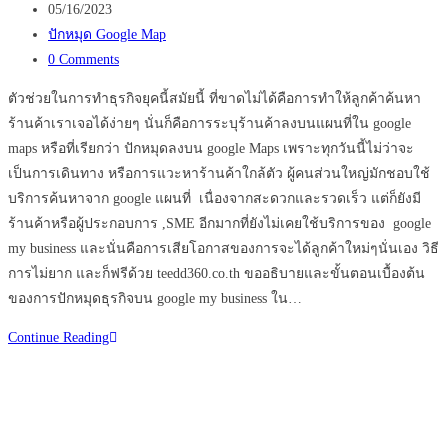
author:
Post
3D
05/16/2023
published:
Post
Virtual
ปักหมุด Google Map
category:
Post
Tour
0 Comments
comments:
ที่สุด
ตัวช่วยในการทำธุรกิจยุคนี้สมัยนี้ ที่ขาดไม่ได้คือการทำให้ลูกค้าค้นหา
ร้านค้าเราเจอได้ง่ายๆ นั่นก็คือการระบุร้านค้าลงบนแผนที่ใน google
maps หรือที่เรียกว่า ปักหมุดลงบน google Maps เพราะทุกวันนี้ไม่ว่าจะ
เป็นการเดินทาง หรือการแวะหาร้านค้าใกล้ตัว ผู้คนส่วนใหญ่มักชอบใช้
บริการค้นหาจาก google แผนที่ เนื่องจากสะดวกและรวดเร็ว แต่ก็ยังมี
ร้านค้าหรือผู้ประกอบการ ,SME อีกมากที่ยังไม่เคยใช้บริการของ google
my business และนั่นคือการเสียโอกาสของการจะได้ลูกค้าใหม่ๆนั่นเอง วิธี
การไม่ยาก และก็ฟรีด้วย teedd360.co.th ขออธิบายและขั้นตอนเบื้องต้น
ของการปักหมุดธุรกิจบน google my business ใน…
8
Continue Reading
ขั้น
ตอน
การ
ปัก