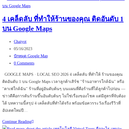
เปลี่ยน
อนาคต
4 เคล็ดลับ ที่ทำให้ร้านของคุณ ติดอันดับ 1
ธุรกิจ
บน Google Maps
ของ
คุณ
Post
ได้
Chaiyot
author:
Post
หรือ
05/16/2023
published:
Post
ไม่
ปักหมุด Google Map
category:
Post
0 Comments
comments:
GOOGLE MAPS · LOCAL SEO 2026 4 เคล็ดลับ ที่ทำให้ ร้านของคุณ
ติดอันดับ 1 บน Google Maps เวลาลูกค้าเสิร์ช "ร้านอาหารใกล้ฉัน" หรือ
"คาเฟ่ใกล้ฉัน" ร้านที่อยู่อันดับต้นๆ บนแผนที่คือร้านที่ได้ลูกค้าไปก่อน —
ข่าวดีคือการดันร้านขึ้นอันดับต้นๆ ไม่ใช่เรื่องของโชค แต่มีสูตรที่จับต้อง
ได้ บทความนี้สรุป 4 เคล็ดลับที่ทำได้จริง พร้อมข้อควรระวังเรื่องรีวิวที่
อัปเดตใหม่ปี…
4
Continue Reading
เคล็ด