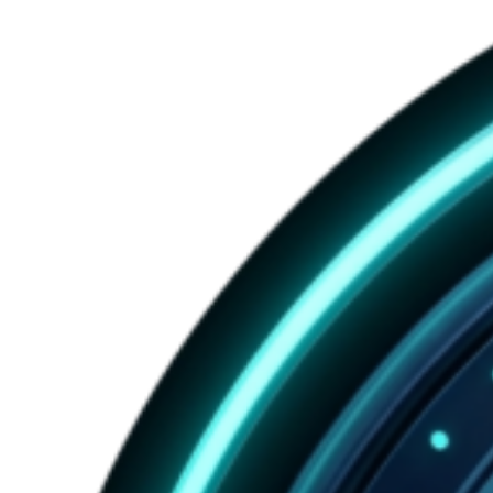
หมุด
บน
google
Maps
สำหรับ
ธุรกิจ
ของ
คุณ
อย่า
ลืม
ทำ
เด็ด
ขาด
!!