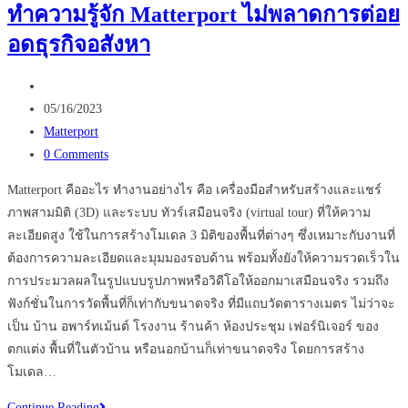
ทำความรู้จัก Matterport ไม่พลาดการต่อย
ท่อง
อดธุรกิจอสังหา
เที่ยว…
ด้วย
Post
การ
author:
Post
ใช้
05/16/2023
published:
Post
Virtual
Matterport
category:
Post
Tour
0 Comments
comments:
?
Matterport คืออะไร ทำงานอย่างไร คือ เครื่องมือสำหรับสร้างและแชร์
ภาพสามมิติ (3D) และระบบ ทัวร์เสมือนจริง (virtual tour) ที่ให้ความ
ละเอียดสูง ใช้ในการสร้างโมเดล 3 มิติของพื้นที่ต่างๆ ซึ่งเหมาะกับงานที่
ต้องการความละเอียดและมุมมองรอบด้าน พร้อมทั้งยังให้ความรวดเร็วใน
การประมวลผลในรูปแบบรูปภาพหรือวิดีโอให้ออกมาเสมือนจริง รวมถึง
ฟังก์ชั่นในการวัดพื้นที่ก็เท่ากับขนาดจริง ที่มีแถบวัดตารางเมตร ไม่ว่าจะ
เป็น บ้าน อพาร์ทเม้นต์ โรงงาน ร้านค้า ห้องประชุม เฟอร์นิเจอร์ ของ
ตกแต่ง พื้นที่ในตัวบ้าน หรือนอกบ้านก็เท่าขนาดจริง โดยการสร้าง
โมเดล…
ทำความ
Continue Reading