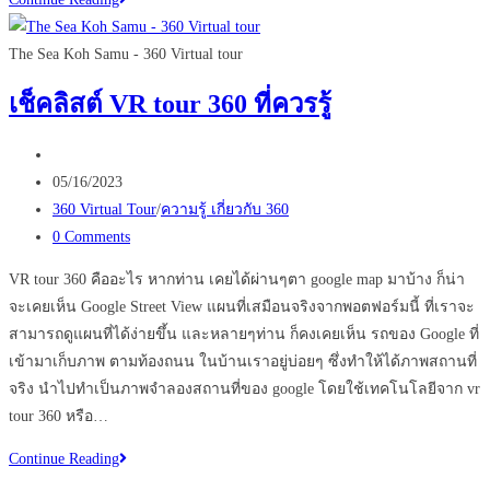
รู้จัก
Matterport
The Sea Koh Samu - 360 Virtual tour
ไม่
เช็คลิสต์ VR tour 360 ที่ควรรู้
พลาด
การ
Post
ต่อย
author:
Post
05/16/2023
อด
published:
Post
360 Virtual Tour
/
ความรู้ เกี่ยวกับ 360
ธุรกิจ
category:
Post
0 Comments
อสัง
comments:
หา
VR tour 360 คืออะไร หากท่าน เคยได้ผ่านๆตา google map มาบ้าง ก็น่า
จะเคยเห็น Google Street View แผนที่เสมือนจริงจากพอตฟอร์มนี้ ที่เราจะ
สามารถดูแผนที่ได้ง่ายขึ้น และหลายๆท่าน ก็คงเคยเห็น รถของ Google ที่
เข้ามาเก็บภาพ ตามท้องถนน ในบ้านเราอยู่บ่อยๆ ซึ่งทำให้ได้ภาพสถานที่
จริง นำไปทำเป็นภาพจำลองสถานที่ของ google โดยใช้เทคโนโลยีจาก vr
tour 360 หรือ…
เช็ค
Continue Reading
ลิ