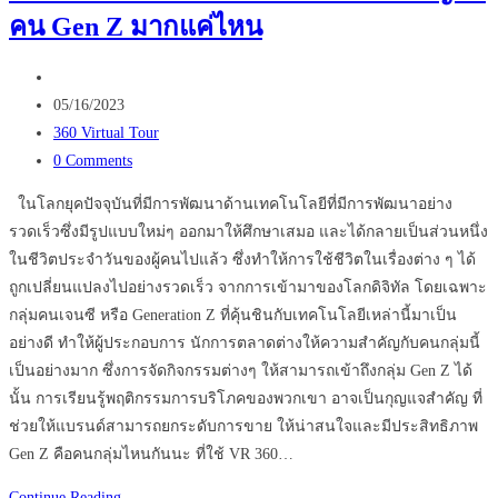
คน Gen Z มากแค่ไหน
Street
View
Post
กับ
author:
Post
ธุรกิจ
05/16/2023
published:
Post
โรงแรม
360 Virtual Tour
category:
Post
0 Comments
comments:
ในโลกยุคปัจจุบันที่มีการพัฒนาด้านเทคโนโลยีที่มีการพัฒนาอย่าง
รวดเร็วซึ่งมีรูปแบบใหม่ๆ ออกมาให้ศึกษาเสมอ และได้กลายเป็นส่วนหนึ่ง
ในชีวิตประจำวันของผู้คนไปแล้ว ซึ่งทำให้การใช้ชีวิตในเรื่องต่าง ๆ ได้
ถูกเปลี่ยนแปลงไปอย่างรวดเร็ว จากการเข้ามาของโลกดิจิทัล โดยเฉพาะ
กลุ่มคนเจนซี หรือ Generation Z ที่คุ้นชินกับเทคโนโลยีเหล่านี้มาเป็น
อย่างดี ทำให้ผู้ประกอบการ นักการตลาดต่างให้ความสำคัญกับคนกลุ่มนี้
เป็นอย่างมาก ซึ่งการจัดกิจกรรมต่างๆ ให้สามารถเข้าถึงกลุ่ม Gen Z ได้
นั้น การเรียนรู้พฤติกรรมการบริโภคของพวกเขา อาจเป็นกุญแจสำคัญ ที่
ช่วยให้แบรนด์สามารถยกระดับการขาย ให้น่าสนใจและมีประสิทธิภาพ
Gen Z คือคนกลุ่มไหนกันนะ ที่ใช้ VR 360…
ใช้
Continue Reading