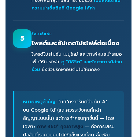
ทรงพลังที่สุด และการตอบรีวิว
เป็นสัญญาณ
ความน่าเชื่อถือที่ Google ให้ค่า
รักษาอันดับ
5
โพสต์และอัปเดตโปรไฟล์ต่อเนื่อง
โพสต์โปรโมชั่น เมนูใหม่ และภาพใหม่สม่ำเสมอ
เพื่อให้โปรไฟล์
ดู "มีชีวิต" และรักษาการมีส่วน
ร่วม
ซึ่งช่วยรักษาอันดับไม่ให้ตกลง
หมายเหตุสำคัญ:
ไม่มีใครการันตีอันดับ #1
บน Google ได้ (และควรระวังคนที่กล้า
สัญญาแบบนั้น) แต่การทำครบทุกขั้นนี้ — โดย
เฉพาะ
ภาพ 360° คุณภาพสูง
— คือการเสริม
ปัจจัยที่เราควบคุมได้ให้แข็งแรงที่สุด ซึ่งเพิ่ม