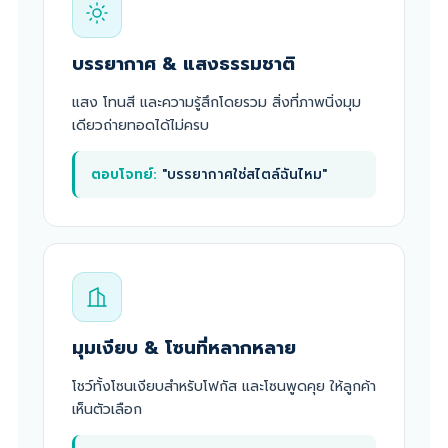
บรรยากาศ & แสงธรรมชาติ
แสง โทนสี และความรู้สึกโดยรวม สิ่งที่ภาพนิ่งมุม
เดียวถ่ายทอดได้ไม่ครบ
ตอบโจทย์:
"บรรยากาศใช่สไตล์ฉันไหม"
มุมเงียบ & โซนที่หลากหลาย
โชว์ทั้งโซนเงียบสำหรับโฟกัส และโซนพูดคุย ให้ลูกค้า
เห็นตัวเลือก