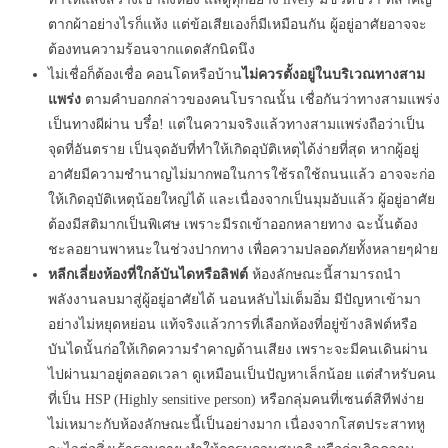
ตากผ้าอย่างไรก็แห้ง แต่ข้อเสียเองก็มีเหมือนกัน ผู้อยู่อาศัยอาจจะ
ต้องทนความร้อนจากแดดสักนิดนึง
ไม่เชื่อก็ต้องเชื่อ คอนโดหรือบ้าน
ไม่ควรตั้งอยู่ในบริเวณทางสาม
แพร่ง
ตามคำบอกกล่าวของคนโบราณนั้น เชื่อกันว่าทางสามแพร่ง
เป็นทางผีผ่าน บรึ๋อ! แต่ในความจริงแล้วทางสามแพร่งถือว่าเป็น
จุดที่อันตราย เป็นจุดอับที่ทำให้เกิดอุบัติเหตุได้ง่ายที่สุด หากผู้อยู่
อาศัยมีความชำนาญไม่มากพอในการใช้รถใช้ถนนแล้ว อาจจะก่อ
ให้เกิดอุบัติเหตุน้อยใหญ่ได้ และเนื่องจากเป็นมุมอับแล้ว ผู้อยู่อาศัย
ต้องมีสติมากเป็นพิเศษ เพราะมีรถเข้าออกหลายทาง ฉะนั้นต้อง
ชะลอยานพาหนะในช่วงปากทาง เพื่อความปลอดภัยทั้งหลายๆฝ่าย
หลีกเลี่ยงห้องที่ใกล้บันไดหรือลิฟต์
ห้องลักษณะนี้สามารถนำ
พลังงานลบมาสู่ผู้อยู่อาศัยได้ นอนหลับไม่เต็มอิ่ม มีปัญหาเข้ามา
อย่างไม่หยุดหย่อน แท้จริงแล้วการที่เลือกห้องที่อยู่ข้างลิฟต์หรือ
บันไดนั้นก่อให้เกิดความรำคาญด้านเสียง เพราะจะมีคนเดินผ่าน
ไปผ่านมาอยู่ตลอดเวลา ดูเหมือนเป็นปัญหาเล็กน้อย แต่สำหรับคน
ที่เป็น HSP (Highly sensitive person) หรือกลุ่มคนที่เซนต์สิทีฟง่าย
ไม่เหมาะกับห้องลักษณะนี้เป็นอย่างมาก เนื่องจากโสตประสาทหู