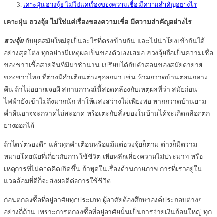
เคาะฝุ่น ฮวงจุ้ย ไม่ใช่แค่เรื่องของความเชื่อ มีความสำคัญอย่างไร
เคาะฝุ่น ฮวงจุ้ย ไม่ใช่แค่เรื่องของความเชื่อ มีความสำคัญอย่างไร
ฮวงจุ้ย
กับยุคสมัยใหม่ดูเป็นอะไรที่ตรงข้ามกัน และไม่น่าโยงเข้ากันได้
อย่างสุดโต่ง ทุกอย่างมีเหตุผลเป็นของตัวเองเสมอ ฮวงจุ้ยถือเป็นความเชื่อ
ของชาวเชื้อสายจีนที่มีมาช้านาน เปรียบได้กับคำสอนของสมัยตายาย
ของชาวไทย ที่ต่างมีคำเตือนต่างๆออกมา เช่น ห้ามกวาดบ้านตอนกลาง
คืน ถ้าไม่อยากเจอผี สถานการณ์นี้สอดคล้องกับเหตุผลที่ว่า สมัยก่อน
ไฟฟ้ายังเข้าไม่ถึงมากนัก ทำให้เเสงสว่างไม่เพียงพอ หากกวาดบ้านยาม
ค่ำคืนอาจจะกวาดไม่สะอาด หรือเตะกับสิ่งของในบ้านได้จะเกิดดลือกตก
ยางออกได้
ถ้าไตร่ตรองดีๆ แล้วทุกคำเตือนหรือแม้แต่ฮวงจุ้ยก็ตาม ต่างก็มีตวาม
หมายโดยนัยที่เกี่ยวกับการใช้ชีวิต เพื่อหลีกเลี่ยงความไม่ประมาท หรือ
เหตุการที่ไม่คาดคิดเกิดขึ้น ถ้าพูดในเรื่องด้านกายภาพ การที่เราอยู่ใน
แวดล้อมที่ดีก็จะส่งผลดีต่อการใช้ชีวิต
ก่อนตกลงซื้อที่อยู่อาศัยทุกประเภท ผู้อาศัยต้องศึกษาองค์ประกอบต่างๆ
อย่างถี่ถ้วน เพราะการตกลงซื้อที่อยู่อาศัยนั้นเป็นการจ่ายเงินก้อนใหญ่ ทุก