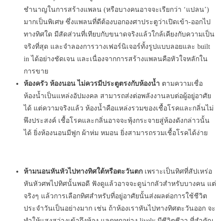
ชำนาญในการสร้างแพลน (หรือบางคนอาจจะเรียกว่า ‘แปลน’)
มากเป็นพิเศษ ซึ่งแพลนที่ดีต้องบอกองศาประตูว่าเปิดเข้า-ออกไป
ทางทิศใด มีสัดส่วนที่เทียบกับขนาดจริงแล้วใกล้เคียงกับความเป็น
จริงที่สุด และจำลองการวางเฟอร์นิเจอร์ทั้งรูปแบบลอยและ built
in ได้อย่างชัดเจน และเนื่องจากการสร้างแพลนคือหัวใจหลักใน
การขาย
ห้องครัว ห้องนอน ไม่ควรมีประตูตรงกับห้องน้ำ
ตามความเชื่อ
ห้องน้ำเป็นแหล่งอัปมงคล สามารถส่งต่อพลังงานลบต่อผู้อยู่อาศัย
ได้ แต่ความจริงแล้ว ห้องน้ำคือแหล่งรวมของเชื้อโรคและกลิ่นไม่
พึงประสงค์ เชื้อโรคและกลิ่นอาจจะพุ้งกระจายสู่ห้องดังกล่าวนั้น
ได้ ยิ่งห้องนอนมีฟูก ผ้าห่ม หมอน ยิ่งสามารถรวมเชื้อโรคได้ง่าย
ห้ามนอนหันหัวไปทางทิศใต้หรือตะวันตก
เพราะเป็นทิศที่สัปเหร่อ
หันหัวศพไปทิศนั้นพอดี ฟังดูแล้วอาจจะดูน่ากลัวสำหรับบางคน แต่
จริงๆ แล้วการเลือกทิศสำหรับที่อยู่อาศัยนั้นส่งผลต่อการใช้ชีวิต
ประจำวันเป็นอย่างมาก เช่น ถ้าห้องเราหันไปทางทิศตะวันออก จะ
ทำให้แสงสว่างเข้าถึงห้อง แลดูทุกอย่าง lively มีชีวิตชีวา ที่สำคัญ