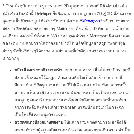
*
Tips
ปัจจุบันการถ่ายรูปธรรมดา 2D ดูแบนๆ ไม่ค่อยมีมิติ ค่อนข้างล้า
สมัยสำหรับสมัยนี้ Deleloper จึงพัฒนาการถ่ายรูปจาก 2D สู่ 3D ที่สามารถ
ดูความตื้นลึกของรูปได้อย่างชัดเจน ดังเช่น
“
Matterport
”
บริการถ่ายสาม
มิติจาก
Teedd360
อธิบายง่ายๆ Matterport คือ กล้อง3D ที่สามารถเก็บราย
ละเอียดของภาพได้ทั้งหมด 360 องศา จุดเด่นของ Matterport คือ ความคม
ชัดระดับ 4K สามารถใส่คำอธิบาย วิดีโอ หรือข้อมูลสำคัญประกอบจุด
ต่างๆ วัดพื้นที่ต่างๆได้อย่างแม่นยำ และที่สำคัญราคาย่อมเยาสบายกระ
เป๋ามากๆ
หลีกเลี่ยงกระจกที่ปลายเท้า
เพราะตามความเชื่อนั้นการมีกระจกที่
ปลายเท้าส่งผลให้ผู้อยู่อาศัยนอนหลับไม่เต็มอิ่ม เจ็บป่วยง่าย มี
ปัญหาด้านชีวิตคู่ นอนเท่าไหร่ก็ไม่เพียงพอ แต่ในเชิงกายภาพนั้น
หากเราเห็นเงาตัวเองเวลานอน มันออกจะดูเป็นเรื่องแปลกและน่า
ขนลุก คุณลองจินตนาการตอนที่คุณกำลังลุกออกจากที่นอนด้วย
อาการสะลึมสะลือ แล้วเงยหน้าเจอเงาสะท้อนตัวเองในกระจก
เป็นใครก็ต้องสะดุ้งบ้างแหละ
ควรตกแต่งห้องอย่างพองาม
ให้แสงธรรมชาติสามารถเข้าถึงได้
เพราะถ้าหากผู้อยู่อาศัยตกแต่งห้องเยอะและรกจนเกินความจำเป็น