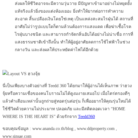
ส่งผลให้ชีวิตอาจจะมีความวุ่นวาย มีปัญหาเข้ามาอย่างไม่หยุดยั้ง
แท้จริงแล้วยิ่งของแต่งห้องเยอะ ยิ่งทำให้ยากต่อการทำความ
สะอาด สิ้นเปลืองเงินโดยใช่เหตุ เป็นแหล่งสะสมไรฝุ่นได้ สถานที่
อาศัยไม่ว่ารูปแบบใดก็ตามล้วนต้องการแสงแดด เพื่อฆ่าเชื้อโรค
ไรฝุ่นบางชนิด และสามารถกำจัดกลิ่นอับได้อย่างไม่น่าเชื่อ การที่
แสงธรรมชาติเข้าถึงนั้น ทำให้ผู้อยู่อาศัยลดการใช้ไฟฟ้าในช่วง
กลางวัน และส่งผลให้ประหยัดค่าไฟได้อีกด้วย
นี่เป็นเพียงบางตัวอย่างที่ Teedd 360 ได้ยกมาให้ผู้อ่านได้เห็นภาพ ว่าฮวง
จุ้ยหรือความเชื่อของคนโบราณไม่ได้ดูงมงายเสมอไป เมื่อไตร่ตรองดีๆ
แล้วคำเตือนเหล่านั้นถูกถ่ายสู่ทอดรุ่นต่อรุ่น ก็เพื่ออยากให้คุณรุ่นใหม่ได้
ใช้ชีวิตด้วยความไม่ประมาท ปลอดภัย และมีสติตลอดเวลา “HOME
WHERE IS THE HEART IS” ด้วยรักจาก
Teedd360
ขอบคุณข้อมูล : www.ananda.co.th/blog , www.ddproperty.com ,
www.sinsae.com