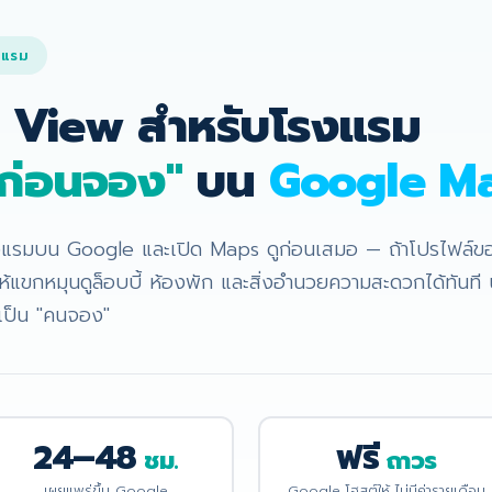
งแรม
t View สำหรับโรงแรม
มก่อนจอง"
บน
Google M
โรงแรมบน Google และเปิด Maps ดูก่อนเสมอ — ถ้าโปรไฟล์ข
ห้แขกหมุนดูล็อบบี้ ห้องพัก และสิ่งอำนวยความสะดวกได้ทันที 
ายเป็น "คนจอง"
24–48
ฟรี
ชม.
ถาวร
เผยแพร่ขึ้น Google
Google โฮสต์ให้ ไม่มีค่ารายเดือน