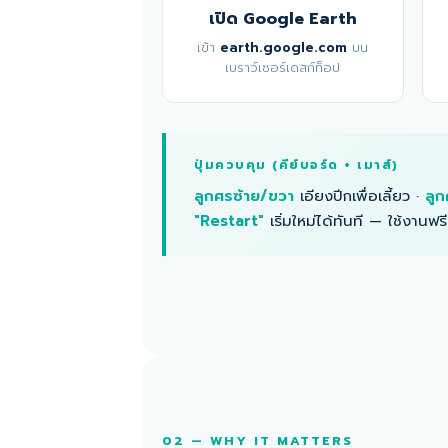
เปิด Google Earth
เข้า
earth.google.com
บน
เบราว์เซอร์เดสก์ท็อป
ปุ่มควบคุม (คีย์บอร์ด + เมาส์)
ลูกศรซ้าย/ขวา
เอียงปีกเพื่อเลี้ยว ·
ลูก
"Restart"
เริ่มใหม่ได้ทันที — ใช้งานฟ
02 — WHY IT MATTERS