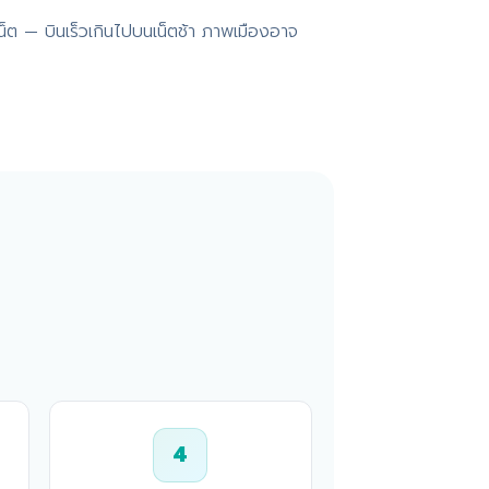
น็ต — บินเร็วเกินไปบนเน็ตช้า ภาพเมืองอาจ
4