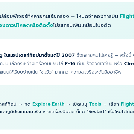
ปล่อยฟีเจอร์ที่หลายคนเรียกร้อง — โหมดจำลองการบิน
Fligh
ต้องดาวน์โหลดหรือติดตั้ง
โปรแกรมเพิ่มเหมือนในอดีต
g ในแอปเดสก์ท็อปมาตั้งแต่ปี 2007
ซึ่งหลายคนไม่เคยรู้ — ครั้งนี
บิน เลือกระหว่างเครื่องบินขับไล่
F-16
ที่บินเร็วฉวัดเฉวียน หรือ
Cir
กแบบให้เรียบง่ายเน้น "ชมวิว" มากกว่าความสมจริงระดับมืออาชีพ
เดสก์ท็อป → กด
Explore Earth
→ เปิดเมนู
Tools
→ เลือก
Fligh
รและภูมิประเทศสมจริง หากเครื่องบินตก ก็กด "Restart" เริ่มใหม่ได้ทั