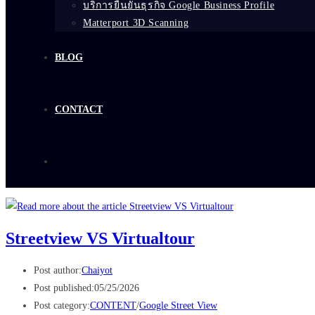
บริการยืนยันธุรกิจ Google Business Profile
Matterport 3D Scanning
BLOG
CONTACT
Streetview VS Virtualtour
Post author:
Chaiyot
Post published:
05/25/2026
Post category:
CONTENT
/
Google Street View