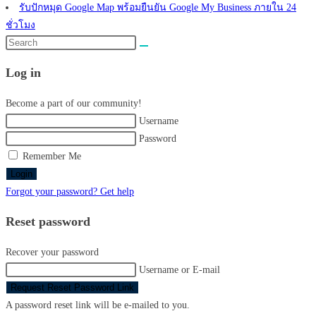
รับปักหมุด Google Map พร้อมยืนยัน Google My Business ภายใน 24
ชั่วโมง
Search
this
Log in
website
Become a part of our community!
Username
Password
Remember Me
Login
Forgot your password? Get help
Reset password
Recover your password
Username or E-mail
Request Reset Password Link
A password reset link will be e-mailed to you.