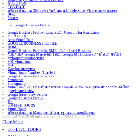
ABOUT US
CONTACT
บริการ ถ่ายภาพ 360 องศา รับปักหมุด Google Street View แบบครบวงจร
Blog
Present
Google Business Profile
Google Business Profile : Local SEO : Growth : for Real Estate
PORTFOLIO
Area Virtual Tour
GOOGLE BUSINESS PROFILE
HOME
Google Business Profile for SME · Cafe · Local Business
รับปักหมุด Google Map พร้อมยืนยัน Google My Business ภายใน 24 ชั่วโมง
gmb-optimisation-service
360º virtual tour
404
Kavalon streetview
Virtual Tours กับอสังหาริมทรัพย์
Google Business Profile Service
Panoramas
Photography
Virtual Tour 360: ยกระดับมาตรฐาน Hospital & Wellness สู่ประสบการณ์ระดับโลก
google-street-view
Google Street View Service
Google Business Profile
Test
360 LIVE TOURS
Virtual Tours
บริการ ถ่ายภาพ Matterport ได้มาตรฐาน ความละเอียดสูง
Copyright © 2026 All right reserved | TEEDD360 CO., LTD.
Close Menu
360 LIVE TOURS