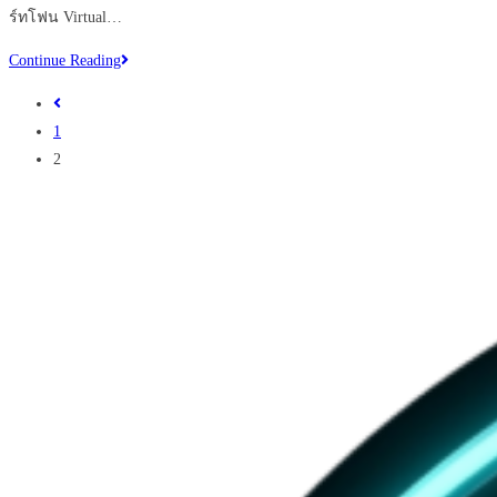
ร์ทโฟน Virtual…
Virtual
Continue Reading
Tour
Go
360
to
1
องศา
the
2
ตัว
previous
ช่วย
page
ใหม่
ให้
ท่าน
ขาย
บ้าน/
คอน
โด
ได้
ง่าย
ขึ้น