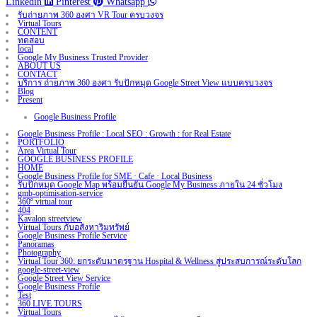
Linkedin
Pinterest
Whatsapp
รับถ่ายภาพ 360 องศา VR Tour ครบวงจร
Virtual Tours
CONTENT
ทดสอบ
local
Google My Business Trusted Provider
ABOUT US
CONTACT
บริการ ถ่ายภาพ 360 องศา รับปักหมุด Google Street View แบบครบวงจร
Blog
Present
Google Business Profile
Google Business Profile : Local SEO : Growth : for Real Estate
PORTFOLIO
Area Virtual Tour
GOOGLE BUSINESS PROFILE
HOME
Google Business Profile for SME · Cafe · Local Business
รับปักหมุด Google Map พร้อมยืนยัน Google My Business ภายใน 24 ชั่วโมง
gmb-optimisation-service
360º virtual tour
404
Kavalon streetview
Virtual Tours กับอสังหาริมทรัพย์
Google Business Profile Service
Panoramas
Photography
Virtual Tour 360: ยกระดับมาตรฐาน Hospital & Wellness สู่ประสบการณ์ระดับโลก
google-street-view
Google Street View Service
Google Business Profile
Test
360 LIVE TOURS
Virtual Tours