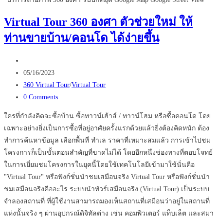
Virtual
Virtual Tour 360 องศา ตัวช่วยใหม่ ให้
Tour
ท่านขายบ้าน/คอนโด ได้ง่ายขึ้น
ที่
คน
Post
ทำ
author:
Post
ธุรกิจ
05/16/2023
published:
Post
ควร
360 Virtual Tour
/
Virtual Tour
category:
Post
รู้
0 Comments
comments:
ใครที่กำลังคิดจะซื้อบ้าน ซื้อทาวน์เฮ้าส์ / ทาวน์โฮม หรือซื้อคอนโด โดย
เฉพาะอย่างยิ่งเป็นการซื้อที่อยู่อาศัยครั้งแรกด้วยแล้วยิ่งต้องคิดหนัก ต้อง
ทำการค้นหาข้อมูล เลือกพื้นที่ ทำเล ราคาที่เหมาะสมแล้ว การเข้าไปชม
โครงการก็เป็นขั้นตอนสำคัญที่ขาดไม่ได้ โดยอีกหนึ่งช่องทางที่ตอบโจทย์
ในการเยี่ยมชมโครงการในยุคนี้โดยใช้เทคโนโลยีเข้ามาใช้นั่นคือ
"Virtual Tour" หรือฟังก์ชั่นนำชมเสมือนจริง Virtual Tour หรือฟังก์ชั่นนำ
ชมเสมือนจริงคืออะไร ระบบนำทัวร์เสมือนจริง (Virtual Tour) เป็นระบบ
จำลองสถานที่ ที่ผู้ใช้งานสามารถมองเห็นสถานที่เสมือนว่าอยู่ในสถานที่
แห่งนั้นจริง ๆ ผ่านอุปกรณ์ดิจิทัลต่าง เช่น คอมพิวเตอร์ แท็บเล็ต และสมา