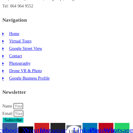
Tel: 064 964 9552
Navigation
Home
Virtual Tours
Google Street View
Contact
Photography
Drone VR & Photo
Google Business Profile
Newsletter
Name
Email
Subscribe
cebook
X-
Youtube
Instagram
Linkedin
Pinterest
Whatsap