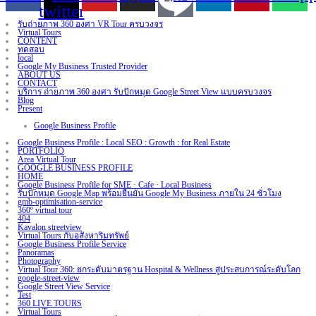
twitter
รับถ่ายภาพ 360 องศา VR Tour ครบวงจร
Virtual Tours
CONTENT
ทดสอบ
local
Google My Business Trusted Provider
ABOUT US
CONTACT
บริการ ถ่ายภาพ 360 องศา รับปักหมุด Google Street View แบบครบวงจร
Blog
Present
Google Business Profile
Google Business Profile : Local SEO : Growth : for Real Estate
PORTFOLIO
Area Virtual Tour
GOOGLE BUSINESS PROFILE
HOME
Google Business Profile for SME · Cafe · Local Business
รับปักหมุด Google Map พร้อมยืนยัน Google My Business ภายใน 24 ชั่วโมง
gmb-optimisation-service
360º virtual tour
404
Kavalon streetview
Virtual Tours กับอสังหาริมทรัพย์
Google Business Profile Service
Panoramas
Photography
Virtual Tour 360: ยกระดับมาตรฐาน Hospital & Wellness สู่ประสบการณ์ระดับโลก
google-street-view
Google Street View Service
Test
360 LIVE TOURS
Virtual Tours