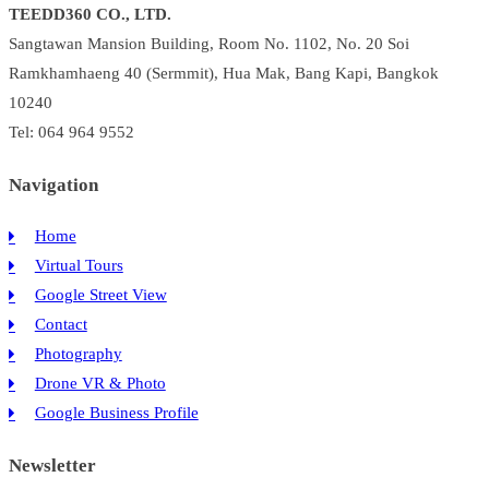
TEEDD360 CO., LTD.
คือ
Sangtawan Mansion Building, Room No. 1102, No. 20 Soi
อะไร
Ramkhamhaeng 40 (Sermmit), Hua Mak, Bang Kapi, Bangkok
เหมาะ
10240
กับ
ธุรกิจ
Tel: 064 964 9552
ใน
Navigation
ประเทศไทย
หรือ
Home
ไม่
Virtual Tours
Google Street View
Contact
Photography
Drone VR & Photo
Google Business Profile
Newsletter