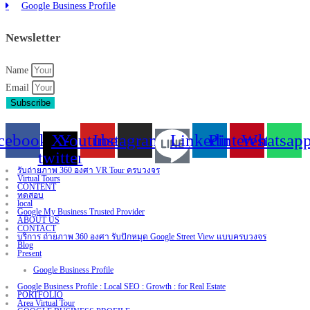
Google Business Profile
Newsletter
Name
Email
Subscribe
cebook
X-
Youtube
Instagram
Linkedin
Pinterest
Whatsap
twitter
รับถ่ายภาพ 360 องศา VR Tour ครบวงจร
Virtual Tours
CONTENT
ทดสอบ
local
Google My Business Trusted Provider
ABOUT US
CONTACT
บริการ ถ่ายภาพ 360 องศา รับปักหมุด Google Street View แบบครบวงจร
Blog
Present
Google Business Profile
Google Business Profile : Local SEO : Growth : for Real Estate
PORTFOLIO
Area Virtual Tour