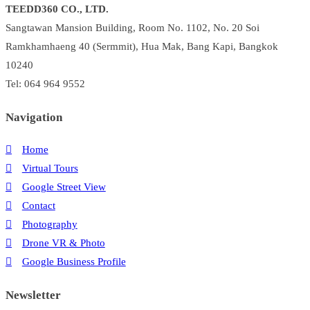
TEEDD360 CO., LTD.
คือ
Sangtawan Mansion Building, Room No. 1102, No. 20 Soi
อะไร
Ramkhamhaeng 40 (Sermmit), Hua Mak, Bang Kapi, Bangkok
เหมาะ
10240
กับ
ธุรกิจ
Tel: 064 964 9552
ใน
Navigation
ประเทศไทย
หรือ
Home
ไม่
Virtual Tours
Google Street View
Contact
Photography
Drone VR & Photo
Google Business Profile
Newsletter