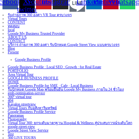
cebook
X-
Youtube
Instagram
Linkedin
Pinterest
Whatsap
twitter
รับถ่ายภาพ 360 องศา VR Tour ครบวงจร
Virtual Tours
CONTENT
ทดสอบ
local
Google My Business Trusted Provider
ABOUT US
CONTACT
บริการ ถ่ายภาพ 360 องศา รับปักหมุด Google Street View แบบครบวงจร
Blog
Present
Google Business Profile
Google Business Profile : Local SEO : Growth : for Real Estate
PORTFOLIO
Area Virtual Tour
GOOGLE BUSINESS PROFILE
HOME
Google Business Profile for SME · Cafe · Local Business
รับปักหมุด Google Map พร้อมยืนยัน Google My Business ภายใน 24 ชั่วโมง
gmb-optimisation-service
360º virtual tour
404
Kavalon streetview
Virtual Tours กับอสังหาริมทรัพย์
Google Business Profile Service
Panoramas
Photography
Virtual Tour 360: ยกระดับมาตรฐาน Hospital & Wellness สู่ประสบการณ์ระดับโลก
google-street-view
Google Street View Service
Test
360 LIVE TOURS