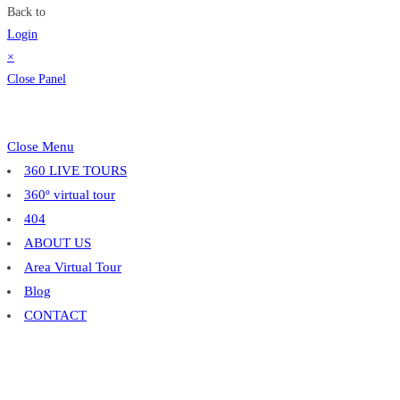
Back to
Login
×
Close Panel
Close Menu
360 LIVE TOURS
360º virtual tour
404
ABOUT US
Area Virtual Tour
Blog
CONTACT
CONTENT
gmb-optimisation-service
GOOGLE BUSINESS PROFILE