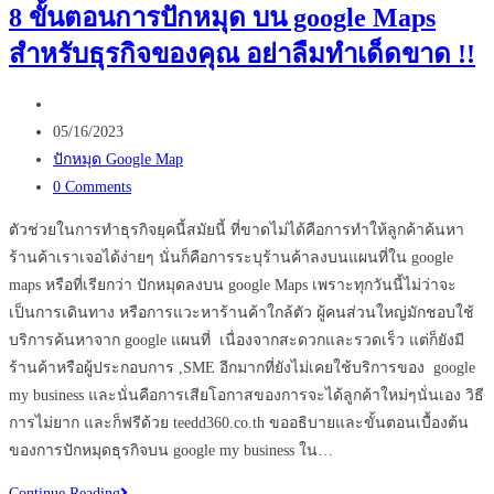
8 ขั้นตอนการปักหมุด บน google Maps
ที่
สำหรับธุรกิจของคุณ อย่าลืมทำเด็ดขาด !!
จำเป็น
ต้อง
Post
ใช้
author:
Post
3D
05/16/2023
published:
Post
Virtual
ปักหมุด Google Map
category:
Post
Tour
0 Comments
comments:
ที่สุด
ตัวช่วยในการทำธุรกิจยุคนี้สมัยนี้ ที่ขาดไม่ได้คือการทำให้ลูกค้าค้นหา
ร้านค้าเราเจอได้ง่ายๆ นั่นก็คือการระบุร้านค้าลงบนแผนที่ใน google
maps หรือที่เรียกว่า ปักหมุดลงบน google Maps เพราะทุกวันนี้ไม่ว่าจะ
เป็นการเดินทาง หรือการแวะหาร้านค้าใกล้ตัว ผู้คนส่วนใหญ่มักชอบใช้
บริการค้นหาจาก google แผนที่ เนื่องจากสะดวกและรวดเร็ว แต่ก็ยังมี
ร้านค้าหรือผู้ประกอบการ ,SME อีกมากที่ยังไม่เคยใช้บริการของ google
my business และนั่นคือการเสียโอกาสของการจะได้ลูกค้าใหม่ๆนั่นเอง วิธี
การไม่ยาก และก็ฟรีด้วย teedd360.co.th ขออธิบายและขั้นตอนเบื้องต้น
ของการปักหมุดธุรกิจบน google my business ใน…
8
Continue Reading