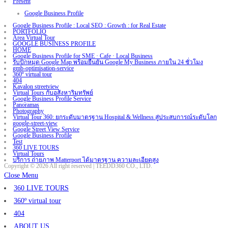
Present
Google Business Profile
Google Business Profile : Local SEO : Growth : for Real Estate
PORTFOLIO
Area Virtual Tour
GOOGLE BUSINESS PROFILE
HOME
Google Business Profile for SME · Cafe · Local Business
รับปักหมุด Google Map พร้อมยืนยัน Google My Business ภายใน 24 ชั่วโมง
gmb-optimisation-service
360º virtual tour
404
Kavalon streetview
Virtual Tours กับอสังหาริมทรัพย์
Google Business Profile Service
Panoramas
Photography
Virtual Tour 360: ยกระดับมาตรฐาน Hospital & Wellness สู่ประสบการณ์ระดับโลก
google-street-view
Google Street View Service
Google Business Profile
Test
360 LIVE TOURS
Virtual Tours
บริการ ถ่ายภาพ Matterport ได้มาตรฐาน ความละเอียดสูง
Copyright © 2026 All right reserved | TEEDD360 CO., LTD.
Close Menu
360 LIVE TOURS
360º virtual tour
404
ABOUT US