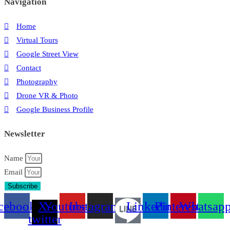
Navigation
Home
Virtual Tours
Google Street View
Contact
Photography
Drone VR & Photo
Google Business Profile
Newsletter
Name
Email
Subscribe
cebook
X-
Youtube
Instagram
Linkedin
Pinterest
Whatsap
twitter