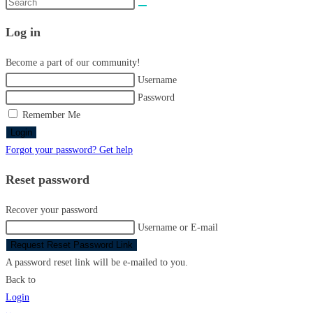
Search
this
Log in
website
Become a part of our community!
Username
Password
Remember Me
Login
Forgot your password? Get help
Reset password
Recover your password
Username or E-mail
Request Reset Password Link
A password reset link will be e-mailed to you.
Back to
Login