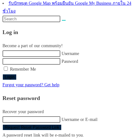
รับปักหมุด Google Map พร้อมยืนยัน Google My Business ภายใน 24
ชั่วโมง
Search
this
Log in
website
Become a part of our community!
Username
Password
Remember Me
Login
Forgot your password? Get help
Reset password
Recover your password
Username or E-mail
Request Reset Password Link
A password reset link will be e-mailed to you.