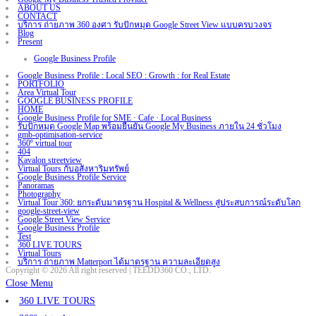
ABOUT US
CONTACT
บริการ ถ่ายภาพ 360 องศา รับปักหมุด Google Street View แบบครบวงจร
Blog
Present
Google Business Profile
Google Business Profile : Local SEO : Growth : for Real Estate
PORTFOLIO
Area Virtual Tour
GOOGLE BUSINESS PROFILE
HOME
Google Business Profile for SME · Cafe · Local Business
รับปักหมุด Google Map พร้อมยืนยัน Google My Business ภายใน 24 ชั่วโมง
gmb-optimisation-service
360º virtual tour
404
Kavalon streetview
Virtual Tours กับอสังหาริมทรัพย์
Google Business Profile Service
Panoramas
Photography
Virtual Tour 360: ยกระดับมาตรฐาน Hospital & Wellness สู่ประสบการณ์ระดับโลก
google-street-view
Google Street View Service
Google Business Profile
Test
360 LIVE TOURS
Virtual Tours
บริการ ถ่ายภาพ Matterport ได้มาตรฐาน ความละเอียดสูง
Copyright © 2026 All right reserved | TEEDD360 CO., LTD.
Close Menu
360 LIVE TOURS