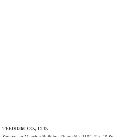
TEEDD360 CO., LTD.
Sangtawan Mansion Building, Room No. 1102, No. 20 Soi