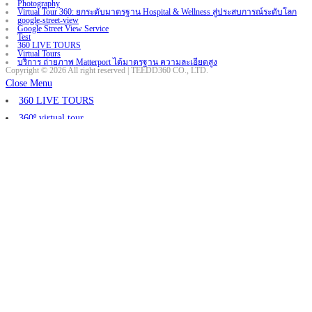
Photography
Virtual Tour 360: ยกระดับมาตรฐาน Hospital & Wellness สู่ประสบการณ์ระดับโลก
google-street-view
Google Street View Service
Test
360 LIVE TOURS
Virtual Tours
บริการ ถ่ายภาพ Matterport ได้มาตรฐาน ความละเอียดสูง
Copyright © 2026 All right reserved | TEEDD360 CO., LTD.
Close Menu
360 LIVE TOURS
360º virtual tour
404
ABOUT US
Area Virtual Tour
Blog
CONTACT
CONTENT
gmb-optimisation-service
GOOGLE BUSINESS PROFILE
Google Business Profile : Local SEO : Growth : for Real Estate
Google Business Profile for SME · Cafe · Local Business
Google Business Profile Service