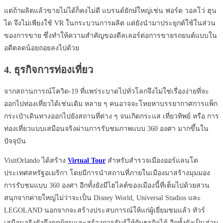
แต่ถ้าผลิตแล้วขายไม่ได้ก็คงไม่ดี แบรนด์ยักษ์ใหญ่เช่น ฟอร์ด วอลโว่ ฮุน
ได จึงไม่เพียงใช้ VR ในกระบวนการผลิต แต่ยังนำมาประยุกต์ใช้ในส่วน
ของการขาย ซึ่งทำให้ความสำคัญของดีลเลอร์ต่อการขายรถยนต์แบบใน
อดีตลดน้อยถอยลงไปด้วย
4. ธุรกิจการท่องเที่ยว
จากสถานการณ์โควิด-19 ที่แพร่ระบาดไปทั่วโลกจึงไม่ใช่เรื่องง่ายที่จะ
ออกไปท่องเที่ยวได้เช่นเดิม หลาย ๆ คนอาจจะโหยหาบรรยากาศการแพ็ก
กระเป๋าเดินทางออกไปยังสถานที่ต่าง ๆ จนเกิดกระแส เที่ยวทิพย์ หรือ การ
ท่องเที่ยวแบบเสมือนจริงผ่านการรับชมภาพแบบ 360 องศา มากขึ้นใน
ปัจจุบัน
VisitOrlando ได้สร้าง
Virtual Tour
สำหรับสำรวจเมืองออร์แลนโด
ประเทศสหรัฐอเมริกา โดยมีการนำสถานที่ภายในเมืองมาสร้างมุมมอง
การรับชมแบบ 360 องศา อีกทั้งยังมีไฮไลต์ของเมืองนี้ที่เต็มไปด้วยสวน
สนุกจากค่ายใหญ่ไม่ว่าจะเป็น Disney World, Universal Studios และ
LEGOLAND นอกจากจะสร้างประสบการณ์ให้แก่ผู้เยี่ยมชมแล้ว ทัวร์
เสมือนจริงยังดึงดูดผู้คนและสร้างการรับรู้ให้กับธุรกิจได้ อีกทั้งยังเป็นส่วน