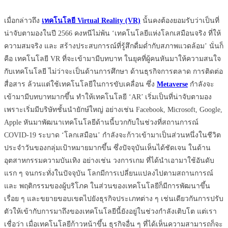
เมื่อกล่าวถึง
เทคโนโลยี Virtual Reality (VR)
นั้นคงต้องยอมรับว่าเป็นที่
น่าจับตามองในปี 2566 คงหนีไม่พ้น ‘เทคโนโลยีแห่งโลกเสมือนจริง ที่ให้
ความสมจริง และ สร้างประสบการณ์ที่รู้สึกดื่มด่ำกับสภาพแวดล้อม’ นั่นก็
คือ เทคโนโลยี VR ที่จะเข้ามามีบทบาท ในยุคที่ผู้คนหันมาให้ความสนใจ
กับเทคโนโลยี ไม่ว่าจะเป็นด้านการศึกษา ด้านธุรกิจการตลาด การติดต่อ
สื่อสาร ล้วนแต่ใช้เทคโนโลยีในการขับเคลื่อน ซึ่ง
Metaverse
กำลังจะ
เข้ามามีบทบาทมากขึ้น ทำให้เทคโนโลยี ‘AR’ เริ่มเป็นที่น่าจับตามอง
เพราะเริ่มมีบริษัทชั้นนำยักษ์ใหญ่ อย่างเช่น Facebook, Microsoft, Google,
Apple หันมาพัฒนาเทคโนโลยีด้านนี้บวกกับในช่วงที่สถานการณ์
COVID-19 ระบาด ‘โลกเสมือน’ กำลังจะก้าวเข้ามาเป็นส่วนหนึ่งในชีวิต
ประจำวันของกลุ่มเป้าหมายมากขึ้น ซึ่งปัจจุบันเห็นได้ชัดเจน ในด้าน
อุตสาหกรรมความบันเทิง อย่างเช่น วงการเกม ที่ได้นำเอามาใช้อันดับ
แรก ๆ จนกระทั่งในปัจจุบัน โลกมีการเปลี่ยนแปลงไปตามสถานการณ์
และ พฤติกรรมของผู้บริโภค ในส่วนของเทคโนโลยีก็มีการพัฒนาขึ้น
เรื่อย ๆ และขยายขอบเขตไปยังธุรกิจประเภทต่าง ๆ เช่นเดียวกันการปรับ
ตัวให้เข้ากับการมาถึงของเทคโนโลยีนี้ยังอยู่ในช่วงกำลังเติบโต แต่เรา
เชื่อว่า เมื่อเทคโนโลยีก้าวหน้าขึ้น ธุรกิจอื่น ๆ ที่ได้เห็นความสามารถก็จะ