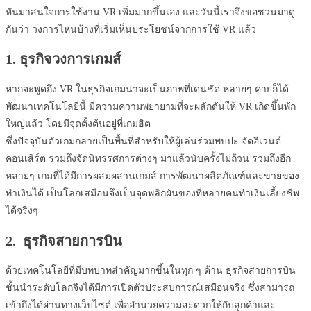
หันมาสนใจการใช้งาน VR เพิ่มมากขึ้นเอง และวันนี้เราจึงขอชวนมาดู
กันว่า วงการไหนบ้างที่เริ่มเห็นประโยชน์จากการใช้ VR แล้ว
1. ธุรกิจวงการเกมส์
หากจะพูดถึง VR ในธุรกิจเกมน่าจะเป็นภาพที่เด่นชัด หลายๆ ค่ายก็ได้
พัฒนาเทคโนโลยีนี้ มีความความพยายามที่จะผลักดันให้ VR เกิดขึ้นพัก
ใหญ่แล้ว โดยมีจุดตั้งต้นอยู่ที่เกมฮิต
ซึ่งปัจจุบันตัวเกมกลายเป็นพื้นที่สำหรับให้ผู้เล่นร่วมพบปะ จัดอีเวนต์
คอนเสิร์ต รวมถึงจัดนิทรรศการต่างๆ มาแล้วนับครั้งไม่ถ้วน รวมถึงอีก
หลายๆ เกมที่ได้มีการผสมผสานเกมส์ การพัฒนาผลิตภัณฑ์และขายของ
ทำเงินได้ เป็นโลกเสมือนจึงเป็นจุดพลิกผันของที่หลายคนทำเงินเลี้ยงชีพ
ได้จริงๆ
2. ธุรกิจสายการบิน
ด้วยเทคโนโลยีที่มีบทบาทสำคัญมากขึ้นในทุก ๆ ด้าน ธุรกิจสายการบิน
ชั้นนำระดับโลกจึงได้มีการเปิดตัวประสบการณ์เสมือนจริง ซึ่งสามารถ
เข้าถึงได้ผ่านทางเว็บไซต์ เพื่ออำนวยความสะดวกให้กับลูกค้าและ