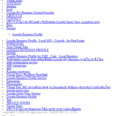
Virtual Tours
CONTENT
ทดสอบ
local
Google My Business Trusted Provider
ABOUT US
CONTACT
บริการ ถ่ายภาพ 360 องศา รับปักหมุด Google Street View แบบครบวงจร
Blog
Present
Google Business Profile
Google Business Profile : Local SEO : Growth : for Real Estate
PORTFOLIO
Area Virtual Tour
GOOGLE BUSINESS PROFILE
HOME
Google Business Profile for SME · Cafe · Local Business
รับปักหมุด Google Map พร้อมยืนยัน Google My Business ภายใน 24 ชั่วโมง
gmb-optimisation-service
360º virtual tour
404
Kavalon streetview
Virtual Tours กับอสังหาริมทรัพย์
Google Business Profile Service
Panoramas
Photography
Virtual Tour 360: ยกระดับมาตรฐาน Hospital & Wellness สู่ประสบการณ์ระดับโลก
google-street-view
Google Street View Service
Google Business Profile
Test
360 LIVE TOURS
Virtual Tours
บริการ ถ่ายภาพ Matterport ได้มาตรฐาน ความละเอียดสูง
Copyright © 2026 All right reserved | TEEDD360 CO., LTD.