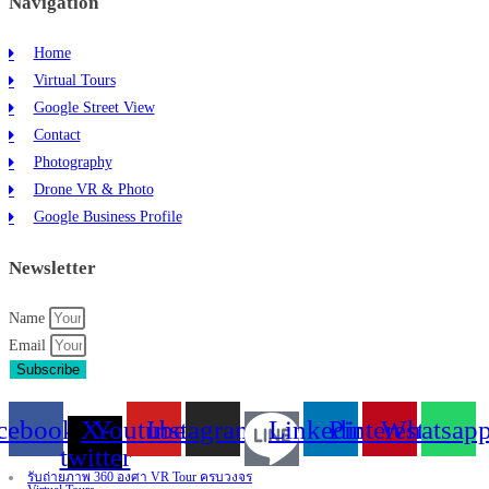
Navigation
Home
Virtual Tours
Google Street View
Contact
Photography
Drone VR & Photo
Google Business Profile
Newsletter
Name
Email
Subscribe
cebook
X-
Youtube
Instagram
Linkedin
Pinterest
Whatsap
twitter
รับถ่ายภาพ 360 องศา VR Tour ครบวงจร