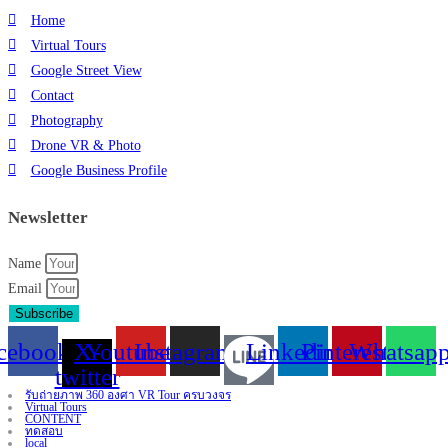
Home
Virtual Tours
Google Street View
Contact
Photography
Drone VR & Photo
Google Business Profile
Newsletter
Name
Email
Subscribe
cebook
X-
Youtube
Instagram
Linkedin
Pinterest
Whatsap
twitter
รับถ่ายภาพ 360 องศา VR Tour ครบวงจร
Virtual Tours
CONTENT
ทดสอบ
local