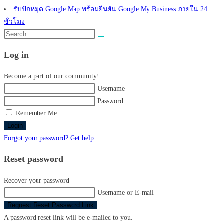
รับปักหมุด Google Map พร้อมยืนยัน Google My Business ภายใน 24
ชั่วโมง
Search
this
Log in
website
Become a part of our community!
Username
Password
Remember Me
Login
Forgot your password? Get help
Reset password
Recover your password
Username or E-mail
Request Reset Password Link
A password reset link will be e-mailed to you.