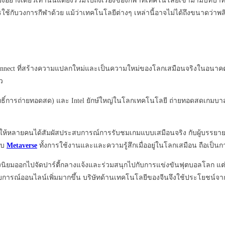
งอย่างเดียวเท่านั้นแต่ยังรวมไปถึงเรื่องของกีฬาที่เทคโนโลยีเข้ามามีบทบา
กับวงการกีฬาด้วย แม้ว่าเทคโนโลยีต่างๆ เหล่านี้อาจไม่ได้ถึงขนาดว่าพลิ
Connect ที่สร้างความแปลกใหม่และเป็นความใหม่ของโลกเสมือนจริงในอนาคต ใ
ว
สิทธิ์การถ่ายทอดสด) และ Intel ยักษ์ใหญ่ในโลกเทคโนโลยี ถ่ายทอดสดเกม
ให้หลายคนได้สัมผัสประสบการณ์การรับชมเกมแบบเสมือนจริง กับผู้บรรยา
กับ
Metaverse
ทั้งการใช้งานและและความรู้สึกเมื่ออยู่ในโลกเสมือน ถือเป
ึงนิยมออกไปจัดปาร์ตี้กลางแจ้งและร่วมสนุกไปกับการแข่งขันฟุตบอลโลก แ
สบการณ์ออนไลน์เพิ่มมากขึ้น บริษัทด้านเทคโนโลยีของจีนจึงใช้ประโยชน์