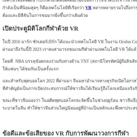
เทคโนโลยีที่พัฒนาไปไกลไมได้ส่งผลต่อเรื่องของการใช้ชีวิตประจำวัน เพีย
กำลังเป็นที่นิยมสุดๆ ก็คือเทคโนโลยีที่เรียกว่า
VR
หลากหลายรวมไปถึงการใช้
ต้องและมีสีสันในการชมมากยิ่งขึ้นกว่าเดิมด้วย
เปิดประตูมิติโลกกีฬาด้วย
VR
ในปี 2016 มาร์ก ซักเคอร์เบิร์ก ได้แนะนำเทคโนโลยี VR ในงาน Oculus 
ผ่านมาถึงวันนี้ปี 2023 เราคงสามารถชมเกมกีฬาผ่านเทคโนโลยี VR ได้แล้
โดยที่ NBA บรรลุข้อตกลงร่วมกับทางด้าน TNT (สถานีโทรทัศน์ผู้ถือลิข
ให้แฟนๆ ได้ชมกันเป็นครั้งแรก
และสำหรับฟุตบอลโลก 2022 ที่ผ่านมา จีนมหาอำนาจทางธุรกิจเปิดโอกาส
ที่สำคัญยังเป็นการเปิดประสบการณ์ให้ชาวจีนได้เรียนรู้ถึงโลกเสมือนจริง
ขณะที่ชาวจีนมองว่า ในอดีตฟุตบอลโลกจะจัดขึ้นในช่วงฤดูร้อน ชาวจีนจ
ระบาดในจีน ทำให้ชาวจีนส่วนใหญ่นิยมอยู่ที่บ้านเป็นหลักและพึ่งพาประ
ข้อดีและข้อเสียของ
VR กับการพัฒนาวงการกีฬ
า