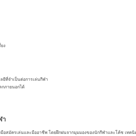
่ยง
ที่จำเป็นต่อการเล่นกีฬา
กโลกภายนอกได้
ฬา
มือสมัครเล่นและมืออาชีพ โดยฝึกฝนจากมุมมองของนักกีฬาและโค้ช เทคนิคกา