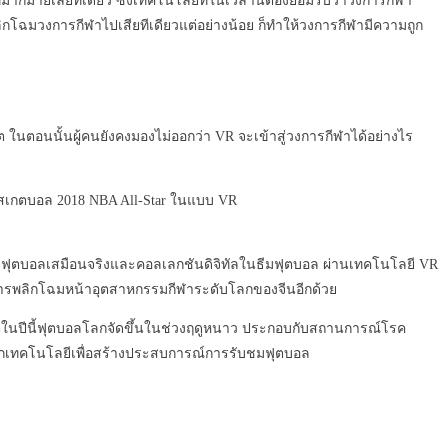
ทมากมายเลยทีเดียว ซึ่งเทคโนโลยีที่ในเวลานี้ต้องยอมรับว่าวงการกีฬา
กโฉมวงการกีฬาไปเสียทีเดียวแต่อย่างน้อย ก็ทำให้วงการกีฬามีความถูก
นตอนนั้นผู้คนยังคงมองไม่ออกว่า VR จะเข้าสู่วงการกีฬาได้อย่างไร
บาสเกตบอล 2018 NBA All-Star ในแบบ VR
ยฟุตบอลเสมือนจริงและคอลเลกชันดิจิทัลในธีมฟุตบอล ผ่านเทคโนโลยี VR
็นการพลิกโฉมหน้าอุตสาหกรรมกีฬาระดับโลกของจีนอีกด้วย
ต่ในปีนี้ฟุตบอลโลกจัดขึ้นในช่วงฤดูหนาว ประกอบกับสถานการณ์โรค
จากเทคโนโลยีเพื่อสร้างประสบการณ์การรับชมฟุตบอล