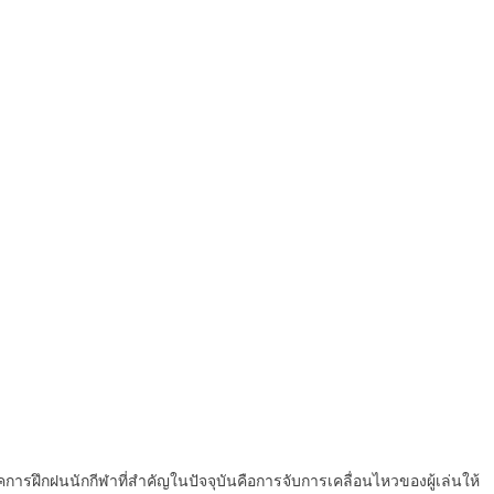
รฝึกฝนนักกีฬาที่สำคัญในปัจจุบันคือการจับการเคลื่อนไหวของผู้เล่นให้